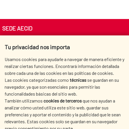
SEDE AECID
Av. Reyes Católicos 4 - 28040 Madrid
Tu privacidad nos importa
Tel. +34 900 20 30 54​​​​​​​
centro.informacion@aecid.es
Usamos cookies para ayudarle a navegar de manera eficiente y
realizar ciertas funciones. Encontrará información detallada
sobre cada una de las cookies en las políticas de cookies.
AECID
WHERE DO WE COOPERATE?
Las cookies categorizadas como
técnicas
se guardan en su
SPANISH HUMANITARIAN
PRESS ROOM
navegador, ya que son esenciales para permitir las
ACTION
funcionalidades básicas del sitio web.
CULTURE AND SCIENCE
LIBRARY
También utilizamos
cookies de terceros
que nos ayudan a
analizar cómo usted utiliza este sitio web, guardar sus
preferencias y aportar el contenido y la publicidad que le sean
relevantes. Estas cookies solo se guardan en su navegador
previo consentimiento por su parte.