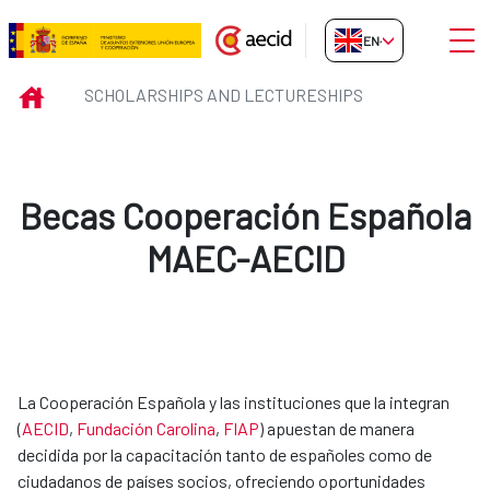
Skip to Main Content
Open
EN-GB
Scholarships and Lectureships
INICIO
SCHOLARSHIPS AND LECTURESHIPS
Becas Cooperación Española
MAEC-AECID
La Cooperación Española y las instituciones que la integran
(
AECID
,
Fundación Carolina​
,
FIAP​
) apuestan de manera
decidida por la capacitación tanto de españoles como de
ciudadanos de países socios, ofreciendo oportunidades