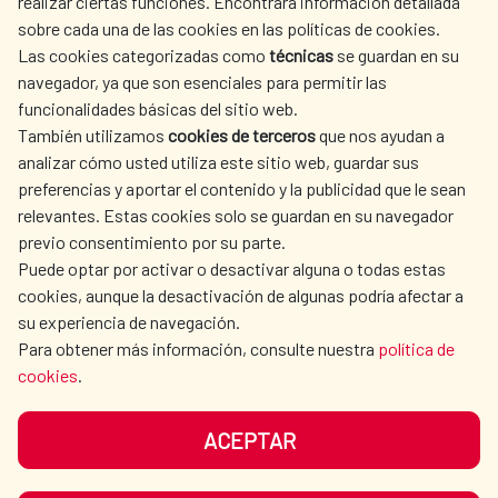
realizar ciertas funciones. Encontrará información detallada
sobre cada una de las cookies en las políticas de cookies.
AECID
WHERE DO WE COOPERATE?
Las cookies categorizadas como
técnicas
se guardan en su
SPANISH HUMANITARIAN
PRESS ROOM
navegador, ya que son esenciales para permitir las
ACTION
funcionalidades básicas del sitio web.
CULTURE AND SCIENCE
LIBRARY
También utilizamos
cookies de terceros
que nos ayudan a
analizar cómo usted utiliza este sitio web, guardar sus
preferencias y aportar el contenido y la publicidad que le sean
relevantes. Estas cookies solo se guardan en su navegador
previo consentimiento por su parte.
Puede optar por activar o desactivar alguna o todas estas
OUR SOCIAL MEDIA
cookies, aunque la desactivación de algunas podría afectar a
su experiencia de navegación.
Para obtener más información, consulte nuestra
política de
cookies
.
ACEPTAR
TERMS OF USE
DATA PROTECTION
COOKIE POLICY
BROWSING GUIDE