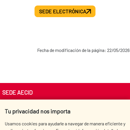
SEDE ELECTRÓNICA
Fecha de modificación de la página: 22/05/2026
SEDE AECID
Av. Reyes Católicos 4 - 28040 Madrid
Tu privacidad nos importa
Tel. +34 900 20 30 54​​​​​​​
centro.informacion@aecid.es
Usamos cookies para ayudarle a navegar de manera eficiente y