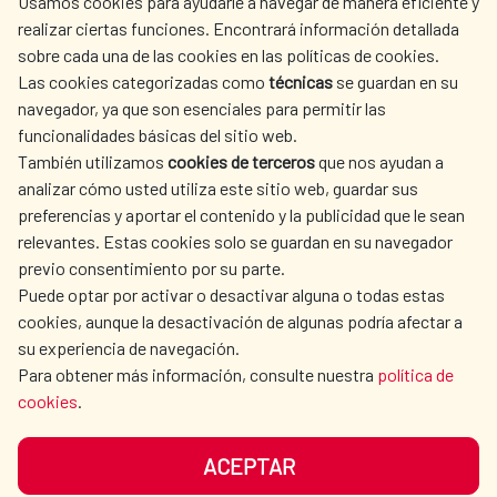
Usamos cookies para ayudarle a navegar de manera eficiente y
realizar ciertas funciones. Encontrará información detallada
sobre cada una de las cookies en las políticas de cookies.
AECID
WHERE DO WE COOPERATE?
Las cookies categorizadas como
técnicas
se guardan en su
SPANISH HUMANITARIAN
PRESS ROOM
navegador, ya que son esenciales para permitir las
ACTION
funcionalidades básicas del sitio web.
CULTURE AND SCIENCE
LIBRARY
También utilizamos
cookies de terceros
que nos ayudan a
analizar cómo usted utiliza este sitio web, guardar sus
preferencias y aportar el contenido y la publicidad que le sean
relevantes. Estas cookies solo se guardan en su navegador
previo consentimiento por su parte.
Puede optar por activar o desactivar alguna o todas estas
OUR SOCIAL MEDIA
cookies, aunque la desactivación de algunas podría afectar a
su experiencia de navegación.
Para obtener más información, consulte nuestra
política de
cookies
.
ACEPTAR
TERMS OF USE
DATA PROTECTION