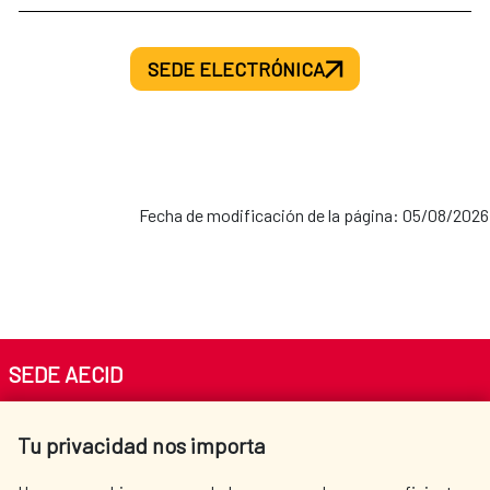
SEDE ELECTRÓNICA
Fecha de modificación de la página: 05/08/2026
SEDE AECID
Av. Reyes Católicos 4 - 28040 Madrid
Tu privacidad nos importa
Tel. +34 900 20 30 54​​​​​​​
centro.informacion@aecid.es