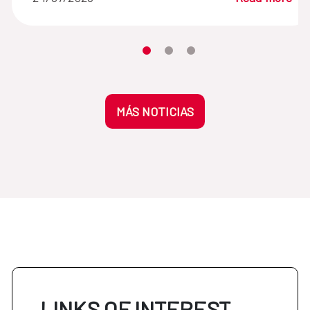
Moves the carousel to its element n
Moves the carousel to its elem
Moves the carousel to its 
MÁS NOTICIAS
LINKS OF INTEREST