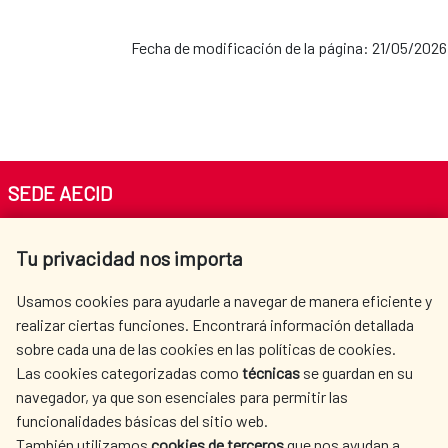
Fecha de modificación de la página: 21/05/2026
SEDE AECID
Av. Reyes Católicos 4 - 28040 Madrid
Tu privacidad nos importa
Tel. +34 900 20 30 54​​​​​​​
centro.informacion@aecid.es
Usamos cookies para ayudarle a navegar de manera eficiente y
realizar ciertas funciones. Encontrará información detallada
sobre cada una de las cookies en las políticas de cookies.
AECID
WHERE DO WE COOPERATE?
Las cookies categorizadas como
técnicas
se guardan en su
SPANISH HUMANITARIAN
PRESS ROOM
navegador, ya que son esenciales para permitir las
ACTION
funcionalidades básicas del sitio web.
CULTURE AND SCIENCE
LIBRARY
También utilizamos
cookies de terceros
que nos ayudan a