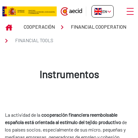
Skip to Main Content
Open
EN-GB
FINANCIAL TOOLS
INICIO
COOPERACIÓN
FINANCIAL COOPERATION
FINANCIAL TOOLS
Instrumentos
La actividad de la
cooperación financiera reembolsable
española está orientada al estímulo del tejido productivo
de
los países socios, especialmente de sus micro, pequeñas y
medianas empresas, generadoras de empleo y cohesión