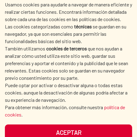
Usamos cookies para ayudarle a navegar de manera eficiente y
realizar ciertas funciones. Encontrará información detallada
sobre cada una de las cookies en las políticas de cookies.
AECID
WHERE DO WE COOPERATE?
Las cookies categorizadas como
técnicas
se guardan en su
SPANISH HUMANITARIAN
PRESS ROOM
navegador, ya que son esenciales para permitir las
ACTION
funcionalidades básicas del sitio web.
CULTURE AND SCIENCE
LIBRARY
También utilizamos
cookies de terceros
que nos ayudan a
analizar cómo usted utiliza este sitio web, guardar sus
preferencias y aportar el contenido y la publicidad que le sean
relevantes. Estas cookies solo se guardan en su navegador
previo consentimiento por su parte.
Puede optar por activar o desactivar alguna o todas estas
OUR SOCIAL MEDIA
cookies, aunque la desactivación de algunas podría afectar a
su experiencia de navegación.
Para obtener más información, consulte nuestra
política de
cookies
.
ACEPTAR
TERMS OF USE
DATA PROTECTION