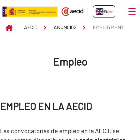
Skip to Main Content
Open
EN-GB
Employment
INICIO
AECID
ANUNCIOS
EMPLOYMENT
Empleo
EMPLEO EN LA AECID
Las convocatorias de empleo en la AECID se