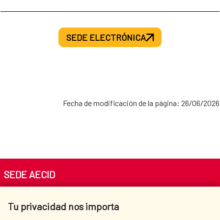
SEDE ELECTRÓNICA
Fecha de modificación de la página: 26/06/2026
SEDE AECID
Av. Reyes Católicos 4 - 28040 Madrid
Tu privacidad nos importa
Tel. +34 900 20 30 54​​​​​​​
centro.informacion@aecid.es