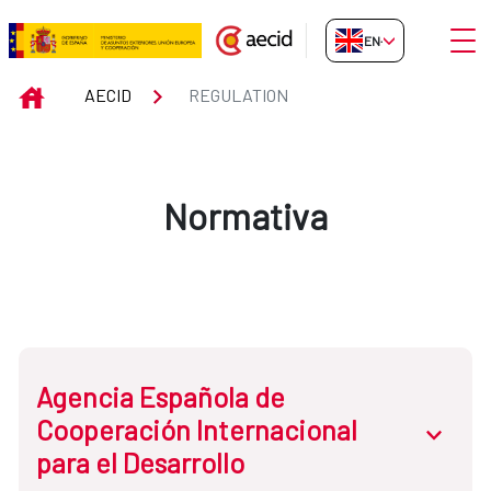
Skip to Main Content
Open
EN-GB
Regulation
INICIO
AECID
REGULATION
Normativa
Agencia Española de
Cooperación Internacional
abrir.des
para el Desarrollo