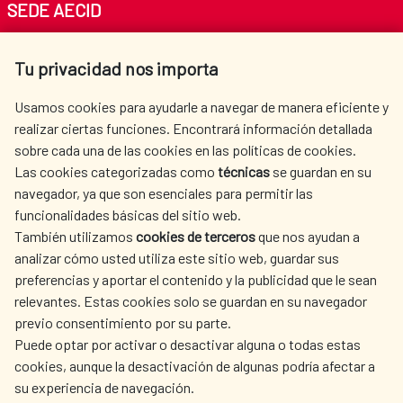
SEDE AECID
Av. Reyes Católicos 4 - 28040 Madrid
Tu privacidad nos importa
Tel. +34 900 20 30 54​​​​​​​
centro.informacion@aecid.es
Usamos cookies para ayudarle a navegar de manera eficiente y
realizar ciertas funciones. Encontrará información detallada
sobre cada una de las cookies en las políticas de cookies.
AECID
WHERE DO WE COOPERATE?
Las cookies categorizadas como
técnicas
se guardan en su
SPANISH HUMANITARIAN
PRESS ROOM
navegador, ya que son esenciales para permitir las
ACTION
funcionalidades básicas del sitio web.
CULTURE AND SCIENCE
LIBRARY
También utilizamos
cookies de terceros
que nos ayudan a
analizar cómo usted utiliza este sitio web, guardar sus
preferencias y aportar el contenido y la publicidad que le sean
relevantes. Estas cookies solo se guardan en su navegador
previo consentimiento por su parte.
Puede optar por activar o desactivar alguna o todas estas
OUR SOCIAL MEDIA
cookies, aunque la desactivación de algunas podría afectar a
su experiencia de navegación.