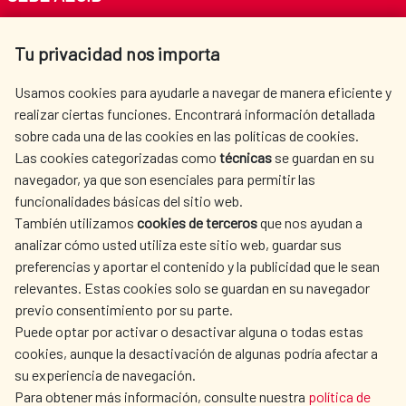
Av. Reyes Católicos 4 - 28040 Madrid
Tu privacidad nos importa
Tel. +34 900 20 30 54​​​​​​​
centro.informacion@aecid.es
Usamos cookies para ayudarle a navegar de manera eficiente y
realizar ciertas funciones. Encontrará información detallada
sobre cada una de las cookies en las políticas de cookies.
AECID
WHERE DO WE COOPERATE?
Las cookies categorizadas como
técnicas
se guardan en su
SPANISH HUMANITARIAN
PRESS ROOM
navegador, ya que son esenciales para permitir las
ACTION
funcionalidades básicas del sitio web.
CULTURE AND SCIENCE
LIBRARY
También utilizamos
cookies de terceros
que nos ayudan a
analizar cómo usted utiliza este sitio web, guardar sus
preferencias y aportar el contenido y la publicidad que le sean
relevantes. Estas cookies solo se guardan en su navegador
previo consentimiento por su parte.
Puede optar por activar o desactivar alguna o todas estas
OUR SOCIAL MEDIA
cookies, aunque la desactivación de algunas podría afectar a
su experiencia de navegación.
Para obtener más información, consulte nuestra
política de