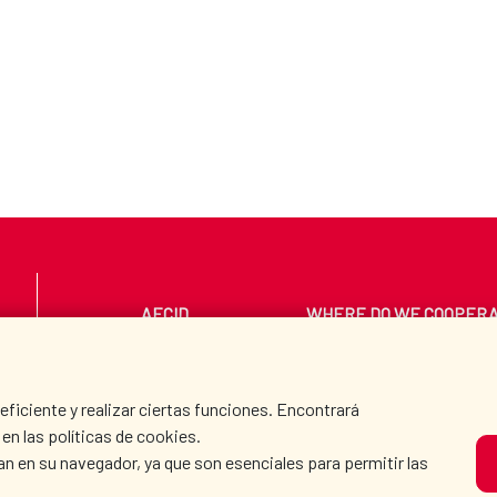
AECID
WHERE DO WE COOPER
PRESS ROOM
CULTURE AND SCIEN
iciente y realizar ciertas funciones. Encontrará
en las políticas de cookies.
an en su navegador, ya que son esenciales para permitir las
O