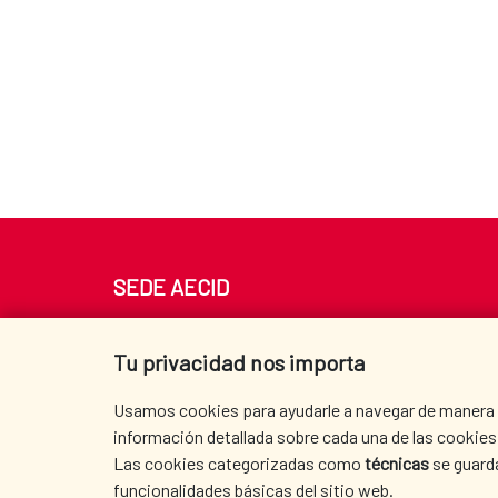
SEDE AECID
Av. Reyes Católicos 4 - 28040 Madrid
Tel. +34 900 20 30 54​​​​​​​
Tu privacidad nos importa
centro.informacion@aecid.es
Usamos cookies para ayudarle a navegar de manera ef
información detallada sobre cada una de las cookies 
Las cookies categorizadas como
técnicas
se guard
funcionalidades básicas del sitio web.