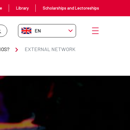
ce
Library
Scholarships and Lectoreships
EN-GB
Open menu
MOS?
EXTERNAL NETWORK