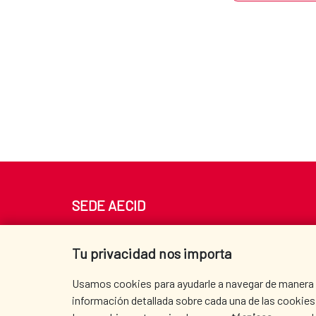
SEDE AECID
Av. Reyes Católicos 4 - 28040 Madrid
Tel. +34 900 20 30 54​​​​​​​
Tu privacidad nos importa
centro.informacion@aecid.es
Usamos cookies para ayudarle a navegar de manera ef
información detallada sobre cada una de las cookies 