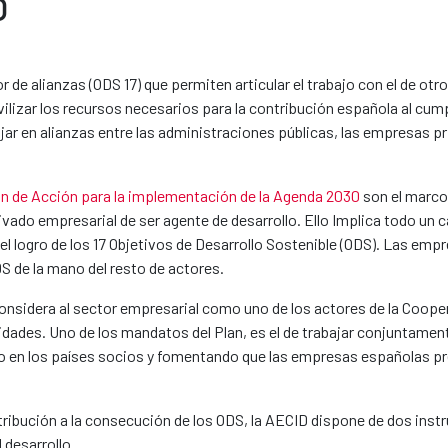
O
de alianzas (ODS 17) que permiten articular el trabajo con el de otr
lizar los recursos necesarios para la contribución española al cump
ar en alianzas entre las administraciones públicas, las empresas pri
an de Acción para la implementación de la Agenda 2030
son el marco 
vado empresarial de ser agente de desarrollo. Ello Implica todo un 
el logro de los 17 Objetivos de Desarrollo Sostenible (ODS). Las emp
DS de la mano del resto de actores.
onsidera al sector empresarial como uno de los actores de la Coope
dades. Uno de los mandatos del Plan, es el de trabajar conjuntament
vado en los países socios y fomentando que las empresas españolas p
tribución a la consecución de los ODS, la AECID dispone de dos ins
 desarrollo.