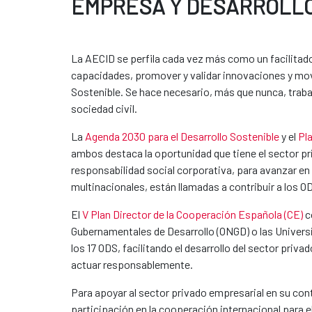
EMPRESA Y DESARROLL
La AECID se perfila cada vez más como un facilitador 
capacidades, promover y validar innovaciones y movi
Sostenible. Se hace necesario, más que nunca, trabaj
sociedad civil.
La
Agenda 2030 para el Desarrollo Sostenible
y el
Pl
ambos destaca la oportunidad que tiene el sector pri
responsabilidad social corporativa, para avanzar en 
multinacionales, están llamadas a contribuir a los O
El
V Plan Director de la Cooperación Española (CE)
c
Gubernamentales de Desarrollo (ONGD) o las Universi
los 17 ODS, facilitando el desarrollo del sector pri
actuar responsablemente.
Para apoyar al sector privado empresarial en su con
participación en la cooperación internacional para el