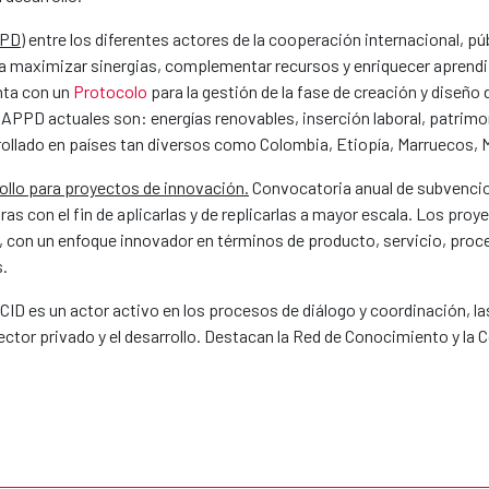
PPD)
entre los diferentes actores de la cooperación internacional, púb
ara maximizar sinergias, complementar recursos y enriquecer aprendiz
enta con un
Protocolo
para la gestión de la fase de creación y diseñ
 APPD actuales son: energías renovables, inserción laboral, patrimo
rrollado en países tan diversos como Colombia, Etiopía, Marruecos
llo para proyectos de innovación.
Convocatoria anual de subvencio
ras con el fin de aplicarlas y de replicarlas a mayor escala. Los p
 con un enfoque innovador en términos de producto, servicio, proce
.
AECID es un actor activo en los procesos de diálogo y coordinación, 
ector privado y el desarrollo. Destacan la Red de Conocimiento y l