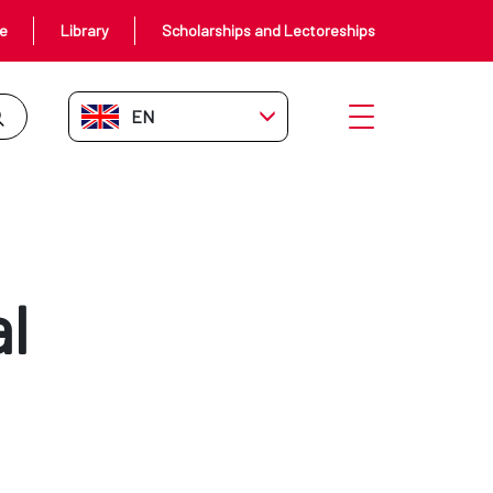
ce
Library
Scholarships and Lectoreships
EN-GB
Open menu
l