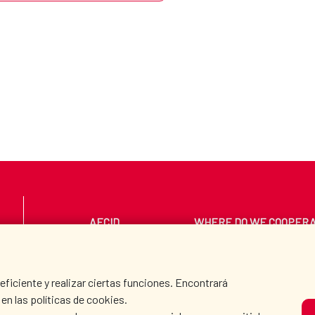
AECID
WHERE DO WE COOPER
PRESS ROOM
CULTURE AND SCIEN
iciente y realizar ciertas funciones. Encontrará
en las políticas de cookies.