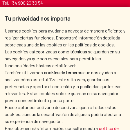
Tel. +34 900 20 30 54​​​​​​​
centro.informacion@aecid.es
Tu privacidad nos importa
AECID
WHERE DO WE COOPERATE?
Usamos cookies para ayudarle a navegar de manera eficiente y
realizar ciertas funciones. Encontrará información detallada
SPANISH HUMANITARIAN
PRESS ROOM
sobre cada una de las cookies en las políticas de cookies.
ACTION
Las cookies categorizadas como
técnicas
se guardan en su
CULTURE AND SCIENCE
LIBRARY
navegador, ya que son esenciales para permitir las
funcionalidades básicas del sitio web.
También utilizamos
cookies de terceros
que nos ayudan a
analizar cómo usted utiliza este sitio web, guardar sus
preferencias y aportar el contenido y la publicidad que le sean
relevantes. Estas cookies solo se guardan en su navegador
OUR SOCIAL MEDIA
previo consentimiento por su parte.
Puede optar por activar o desactivar alguna o todas estas
cookies, aunque la desactivación de algunas podría afectar a
su experiencia de navegación.
Para obtener más información, consulte nuestra
política de