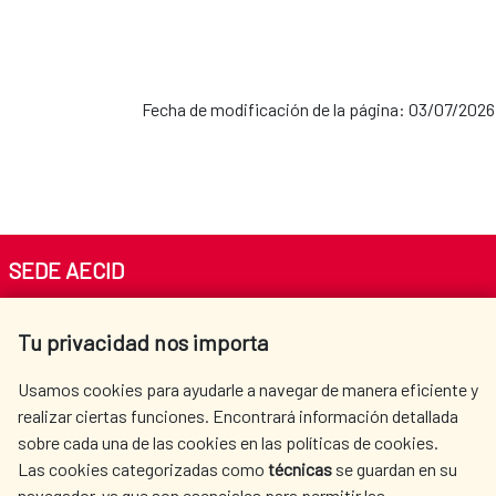
Fecha de modificación de la página: 03/07/2026
SEDE AECID
Av. Reyes Católicos 4 - 28040 Madrid
Tu privacidad nos importa
Tel. +34 900 20 30 54​​​​​​​
centro.informacion@aecid.es
Usamos cookies para ayudarle a navegar de manera eficiente y
realizar ciertas funciones. Encontrará información detallada
sobre cada una de las cookies en las políticas de cookies.
AECID
WHERE DO WE COOPERATE?
Las cookies categorizadas como
técnicas
se guardan en su
SPANISH HUMANITARIAN
PRESS ROOM
navegador, ya que son esenciales para permitir las