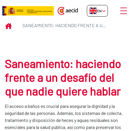
Skip to Main Content
Open
EN-GB
Saneamiento: haciendo frente a 
INICIO
SANEAMIENTO: HACIENDO FRENTE A UN DESAFÍO DEL QUE NADIE QUIERE HABLAR
Saneamiento: haciendo
frente a un desafío del
que nadie quiere hablar
El acceso a baños es crucial para asegurar la dignidad y la
seguridad de las personas. Además, los sistemas de colecta,
tratamiento y disposición de heces y aguas residuales son
esenciales para la salud pública, así como para preservar los