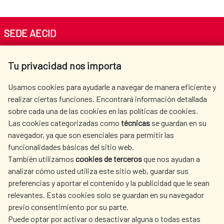
SEDE AECID
Av. Reyes Católicos 4 - 28040 Madrid
Tu privacidad nos importa
Tel. +34 900 20 30 54​​​​​​​
centro.informacion@aecid.es
Usamos cookies para ayudarle a navegar de manera eficiente y
realizar ciertas funciones. Encontrará información detallada
sobre cada una de las cookies en las políticas de cookies.
AECID
WHERE DO WE COOPERATE?
Las cookies categorizadas como
técnicas
se guardan en su
SPANISH HUMANITARIAN
PRESS ROOM
navegador, ya que son esenciales para permitir las
ACTION
funcionalidades básicas del sitio web.
CULTURE AND SCIENCE
LIBRARY
También utilizamos
cookies de terceros
que nos ayudan a
analizar cómo usted utiliza este sitio web, guardar sus
preferencias y aportar el contenido y la publicidad que le sean
relevantes. Estas cookies solo se guardan en su navegador
previo consentimiento por su parte.
Puede optar por activar o desactivar alguna o todas estas