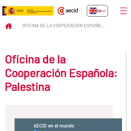
Skip to Main Content
Open
EN-GB
Oficina de la Cooperación Españ
INICIO
OFICINA DE LA COOPERACIÓN ESPAÑOLA: PALESTINA
Oficina de la
Cooperación Española:
Palestina