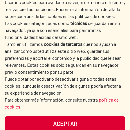
Usamos cookies para ayudarle a navegar de manera eficiente y
realizar ciertas funciones. Encontrará información detallada
sobre cada una de las cookies en las políticas de cookies.
AECID
WHERE DO WE COOPERATE?
Las cookies categorizadas como
técnicas
se guardan en su
SPANISH HUMANITARIAN
PRESS ROOM
navegador, ya que son esenciales para permitir las
ACTION
funcionalidades básicas del sitio web.
CULTURE AND SCIENCE
LIBRARY
También utilizamos
cookies de terceros
que nos ayudan a
analizar cómo usted utiliza este sitio web, guardar sus
preferencias y aportar el contenido y la publicidad que le sean
relevantes. Estas cookies solo se guardan en su navegador
previo consentimiento por su parte.
Puede optar por activar o desactivar alguna o todas estas
OUR SOCIAL MEDIA
cookies, aunque la desactivación de algunas podría afectar a
su experiencia de navegación.
Para obtener más información, consulte nuestra
política de
cookies
.
ACEPTAR
TERMS OF USE
DATA PROTECTION