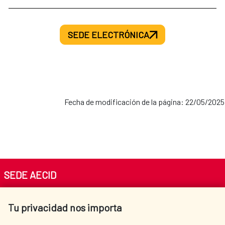
SEDE ELECTRÓNICA
Fecha de modificación de la página: 22/05/2025
SEDE AECID
Av. Reyes Católicos 4 - 28040 Madrid
Tu privacidad nos importa
Tel. +34 900 20 30 54​​​​​​​
centro.informacion@aecid.es