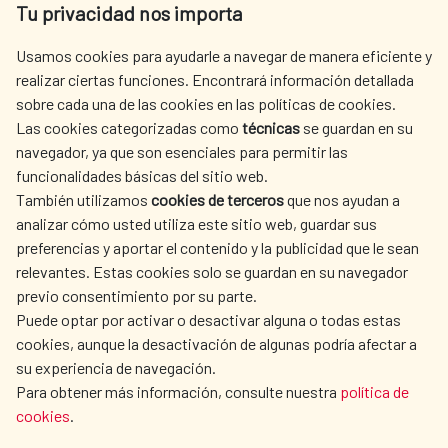
Tu privacidad nos importa
Tel. +34 900 20 30 54​​​​​​​
centro.informacion@aecid.es
Usamos cookies para ayudarle a navegar de manera eficiente y
realizar ciertas funciones. Encontrará información detallada
sobre cada una de las cookies en las políticas de cookies.
AECID
WHERE DO WE COOPERATE?
Las cookies categorizadas como
técnicas
se guardan en su
SPANISH HUMANITARIAN
PRESS ROOM
navegador, ya que son esenciales para permitir las
ACTION
funcionalidades básicas del sitio web.
CULTURE AND SCIENCE
LIBRARY
También utilizamos
cookies de terceros
que nos ayudan a
analizar cómo usted utiliza este sitio web, guardar sus
preferencias y aportar el contenido y la publicidad que le sean
relevantes. Estas cookies solo se guardan en su navegador
previo consentimiento por su parte.
Puede optar por activar o desactivar alguna o todas estas
OUR SOCIAL MEDIA
cookies, aunque la desactivación de algunas podría afectar a
su experiencia de navegación.
Para obtener más información, consulte nuestra
política de
cookies
.