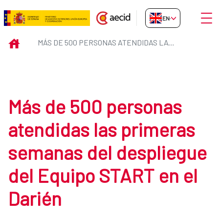
Skip to Main Content
Open
EN-GB
Más de 500 personas atendidas l
INICIO
MÁS DE 500 PERSONAS ATENDIDAS LAS PRIMERAS SEMANAS DEL DESPLIEGUE DEL EQUIPO START EN EL DARIÉN
Más de 500 personas
atendidas las primeras
semanas del despliegue
del Equipo START en el
Darién