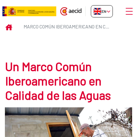
Skip to Main Content
Open
EN-GB
Marco común Iberoamericano en 
INICIO
MARCO COMÚN IBEROAMERICANO EN CALIDAD DE LAS AGUAS
Un Marco Común
Iberoamericano en
Calidad de las Aguas