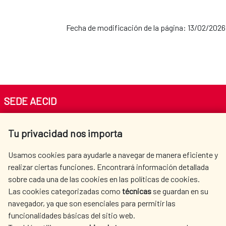
Fecha de modificación de la página: 13/02/2026
SEDE AECID
Av. Reyes Católicos 4 - 28040 Madrid
Tu privacidad nos importa
Tel. +34 900 20 30 54​​​​​​​
centro.informacion@aecid.es
Usamos cookies para ayudarle a navegar de manera eficiente y
realizar ciertas funciones. Encontrará información detallada
sobre cada una de las cookies en las políticas de cookies.
AECID
WHERE DO WE COOPERATE?
Las cookies categorizadas como
técnicas
se guardan en su
SPANISH HUMANITARIAN
PRESS ROOM
navegador, ya que son esenciales para permitir las
ACTION
funcionalidades básicas del sitio web.