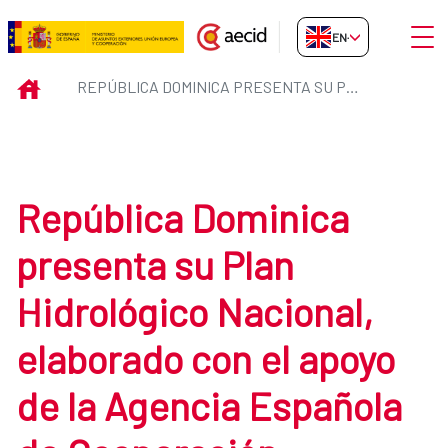
Skip to Main Content
Open
EN-GB
República Dominica presenta su P
INICIO
REPÚBLICA DOMINICA PRESENTA SU PLAN HIDROLÓGICO NACIONAL, ELABORADO CON EL APOYO DE LA AGENCIA ESPAÑOLA DE COOPERACIÓN INTERNACIONAL PARA EL DESARROLLO (AECID)
República Dominica
presenta su Plan
Hidrológico Nacional,
elaborado con el apoyo
de la Agencia Española