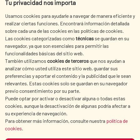
Tu privacidad nos importa
Tel. +34 900 20 30 54​​​​​​​
centro.informacion@aecid.es
Usamos cookies para ayudarle a navegar de manera eficiente y
realizar ciertas funciones. Encontrará información detallada
sobre cada una de las cookies en las políticas de cookies.
AECID
WHERE DO WE COOPERATE?
Las cookies categorizadas como
técnicas
se guardan en su
SPANISH HUMANITARIAN
PRESS ROOM
navegador, ya que son esenciales para permitir las
ACTION
funcionalidades básicas del sitio web.
CULTURE AND SCIENCE
LIBRARY
También utilizamos
cookies de terceros
que nos ayudan a
analizar cómo usted utiliza este sitio web, guardar sus
preferencias y aportar el contenido y la publicidad que le sean
relevantes. Estas cookies solo se guardan en su navegador
previo consentimiento por su parte.
Puede optar por activar o desactivar alguna o todas estas
OUR SOCIAL MEDIA
cookies, aunque la desactivación de algunas podría afectar a
su experiencia de navegación.
Para obtener más información, consulte nuestra
política de
cookies
.