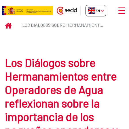
Skip to Main Content
Open
EN-GB
Los Diálogos sobre Hermanamient
INICIO
LOS DIÁLOGOS SOBRE HERMANAMIENTOS ENTRE OPERADORES DE AGUA REFLEXIONAN SOBRE LA IMPORTANCIA DE LOS PEQUEÑOS OPERADORES Y LOS RETOS Y OPORTUNIDADES DEL SECTOR
Los Diálogos sobre
Hermanamientos entre
Operadores de Agua
reflexionan sobre la
importancia de los