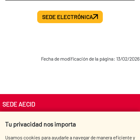
SEDE ELECTRÓNICA
Fecha de modificación de la página: 13/02/2026
SEDE AECID
Av. Reyes Católicos 4 - 28040 Madrid
Tu privacidad nos importa
Tel. +34 900 20 30 54​​​​​​​
centro.informacion@aecid.es
Usamos cookies para ayudarle a navegar de manera eficiente y