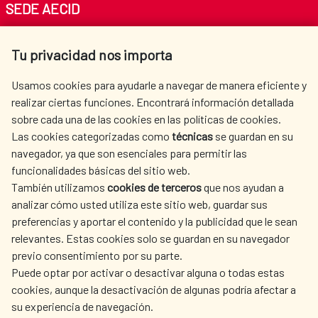
SEDE AECID
Av. Reyes Católicos 4 - 28040 Madrid
Tu privacidad nos importa
Tel. +34 900 20 30 54​​​​​​​
centro.informacion@aecid.es
Usamos cookies para ayudarle a navegar de manera eficiente y
realizar ciertas funciones. Encontrará información detallada
sobre cada una de las cookies en las políticas de cookies.
AECID
WHERE DO WE COOPERATE?
Las cookies categorizadas como
técnicas
se guardan en su
SPANISH HUMANITARIAN
PRESS ROOM
navegador, ya que son esenciales para permitir las
ACTION
funcionalidades básicas del sitio web.
CULTURE AND SCIENCE
LIBRARY
También utilizamos
cookies de terceros
que nos ayudan a
analizar cómo usted utiliza este sitio web, guardar sus
preferencias y aportar el contenido y la publicidad que le sean
relevantes. Estas cookies solo se guardan en su navegador
previo consentimiento por su parte.
Puede optar por activar o desactivar alguna o todas estas
OUR SOCIAL MEDIA
cookies, aunque la desactivación de algunas podría afectar a
su experiencia de navegación.