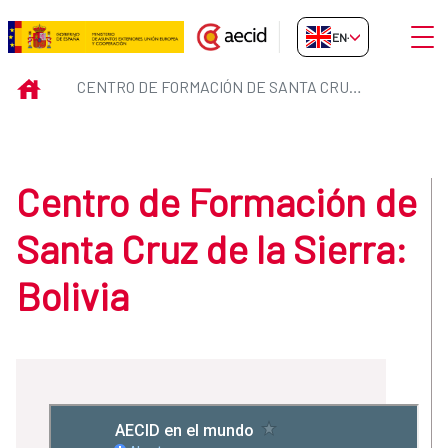
Skip to Main Content
Open
EN-GB
Centro de Formación de Santa Cru
INICIO
CENTRO DE FORMACIÓN DE SANTA CRUZ DE LA SIERRA: BOLIVIA
Centro de Formación de
Santa Cruz de la Sierra:
Bolivia