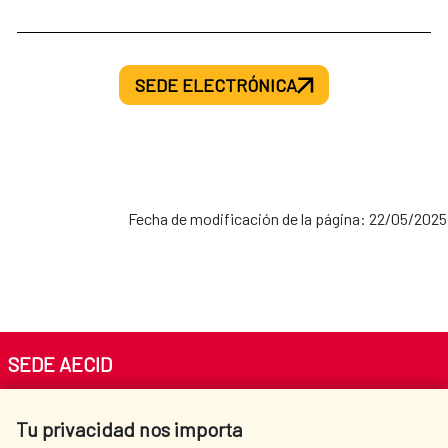
SEDE ELECTRÓNICA
Fecha de modificación de la página: 22/05/2025
SEDE AECID
Av. Reyes Católicos 4 - 28040 Madrid
Tu privacidad nos importa
Tel. +34 900 20 30 54​​​​​​​