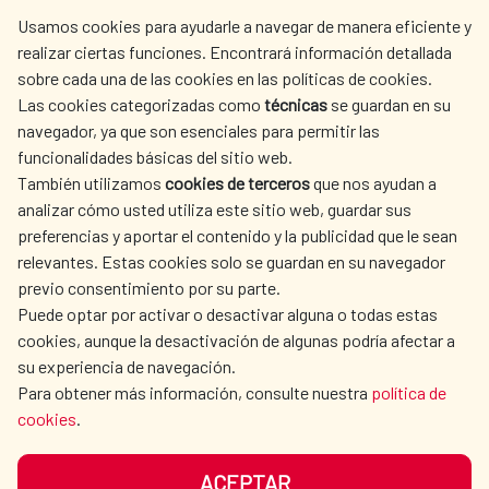
centro.informacion@aecid.es
Usamos cookies para ayudarle a navegar de manera eficiente y
realizar ciertas funciones. Encontrará información detallada
sobre cada una de las cookies en las políticas de cookies.
AECID
WHERE DO WE COOPERATE?
Las cookies categorizadas como
técnicas
se guardan en su
SPANISH HUMANITARIAN
PRESS ROOM
navegador, ya que son esenciales para permitir las
ACTION
funcionalidades básicas del sitio web.
CULTURE AND SCIENCE
LIBRARY
También utilizamos
cookies de terceros
que nos ayudan a
analizar cómo usted utiliza este sitio web, guardar sus
preferencias y aportar el contenido y la publicidad que le sean
relevantes. Estas cookies solo se guardan en su navegador
previo consentimiento por su parte.
Puede optar por activar o desactivar alguna o todas estas
OUR SOCIAL MEDIA
cookies, aunque la desactivación de algunas podría afectar a
su experiencia de navegación.
Para obtener más información, consulte nuestra
política de
cookies
.
ACEPTAR