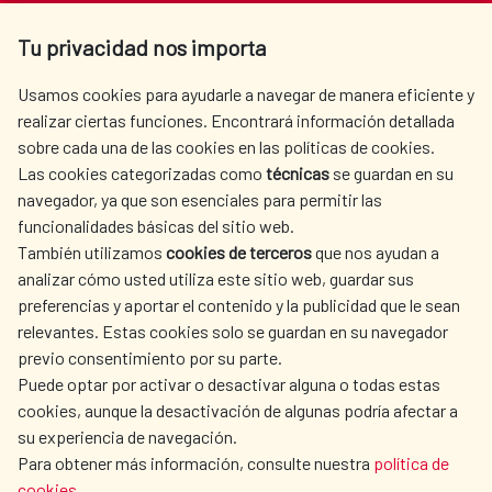
Av. Reyes Católicos 4 - 28040 Madrid
Tu privacidad nos importa
Tel. +34 900 20 30 54​​​​​​​
centro.informacion@aecid.es
Usamos cookies para ayudarle a navegar de manera eficiente y
realizar ciertas funciones. Encontrará información detallada
sobre cada una de las cookies en las políticas de cookies.
AECID
WHERE DO WE COOPERATE?
Las cookies categorizadas como
técnicas
se guardan en su
SPANISH HUMANITARIAN
PRESS ROOM
navegador, ya que son esenciales para permitir las
ACTION
funcionalidades básicas del sitio web.
CULTURE AND SCIENCE
LIBRARY
También utilizamos
cookies de terceros
que nos ayudan a
analizar cómo usted utiliza este sitio web, guardar sus
preferencias y aportar el contenido y la publicidad que le sean
relevantes. Estas cookies solo se guardan en su navegador
previo consentimiento por su parte.
Puede optar por activar o desactivar alguna o todas estas
OUR SOCIAL MEDIA
cookies, aunque la desactivación de algunas podría afectar a
su experiencia de navegación.
Para obtener más información, consulte nuestra
política de
cookies
.