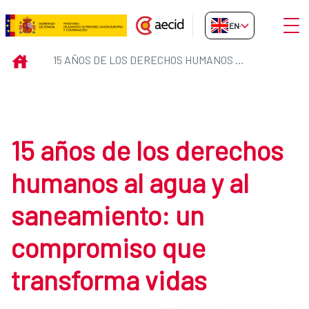
Skip to Main Content
Open
EN-GB
15 años de los derechos humano
INICIO
15 AÑOS DE LOS DERECHOS HUMANOS AL AGUA Y AL SANEAMIENTO: UN COMPROMISO QUE TRANSFORMA VIDAS
15 años de los derechos
humanos al agua y al
saneamiento: un
compromiso que
transforma vidas