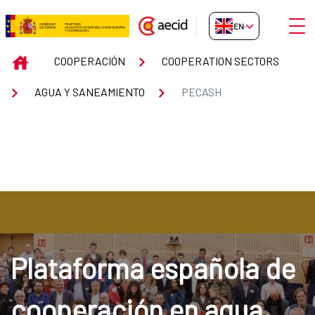
Skip to Main Content
Open
EN-GB
PECASH
INICIO
COOPERACIÓN
COOPERATION SECTORS
AGUA Y SANEAMIENTO
PECASH
Plataforma española de
cooperación en agua,