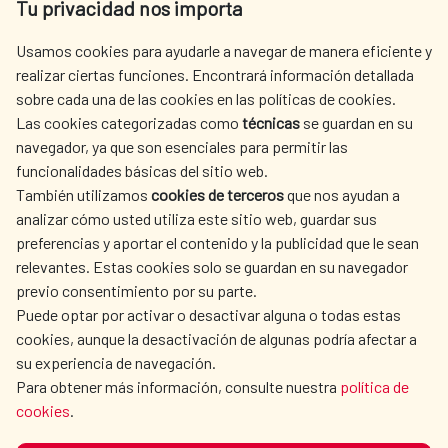
Tu privacidad nos importa
Tel. +34 900 20 30 54​​​​​​​
centro.informacion@aecid.es
Usamos cookies para ayudarle a navegar de manera eficiente y
realizar ciertas funciones. Encontrará información detallada
sobre cada una de las cookies en las políticas de cookies.
AECID
WHERE DO WE COOPERATE?
Las cookies categorizadas como
técnicas
se guardan en su
SPANISH HUMANITARIAN
PRESS ROOM
navegador, ya que son esenciales para permitir las
ACTION
funcionalidades básicas del sitio web.
CULTURE AND SCIENCE
LIBRARY
También utilizamos
cookies de terceros
que nos ayudan a
analizar cómo usted utiliza este sitio web, guardar sus
preferencias y aportar el contenido y la publicidad que le sean
relevantes. Estas cookies solo se guardan en su navegador
previo consentimiento por su parte.
Puede optar por activar o desactivar alguna o todas estas
OUR SOCIAL MEDIA
cookies, aunque la desactivación de algunas podría afectar a
su experiencia de navegación.
Para obtener más información, consulte nuestra
política de
cookies
.