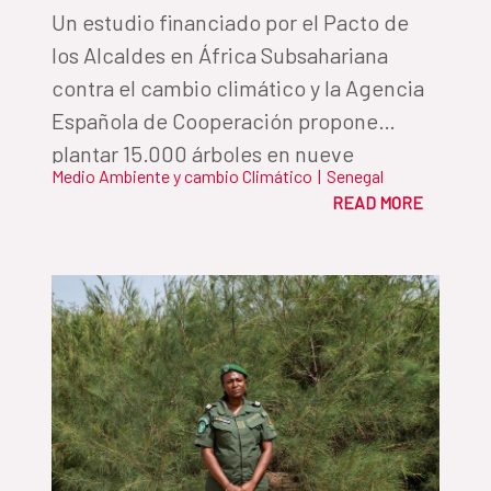
Un estudio financiado por el Pacto de
los Alcaldes en África Subsahariana
contra el cambio climático y la Agencia
Española de Cooperación propone
plantar 15.000 árboles en nueve
Medio Ambiente y cambio Climático
|
Senegal
kilómetros de litoral de la ciudad de
READ MORE
Pikine (Senegal) para frenar el avance
del mar y proteger el ecosistema