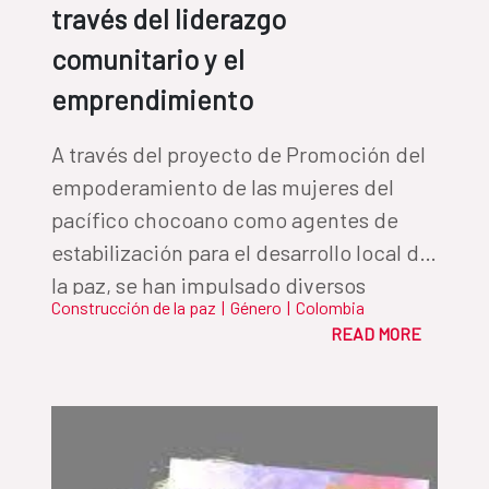
través del liderazgo
comunitario y el
emprendimiento
A través del proyecto de Promoción del
empoderamiento de las mujeres del
pacífico chocoano como agentes de
estabilización para el desarrollo local de
la paz, se han impulsado diversos
Construcción de la paz
|
Género
|
Colombia
procesos de liderazgo y participación
READ MORE
social de las mujeres, en los municipios
de Nuquí, Bahía Solano y Juradó en
Colombia, con los se busca aportar a la
prevención y erradicación de las
violencias contra las mujeres.