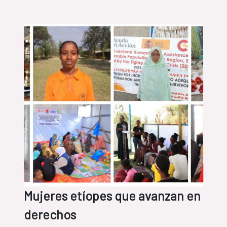
contra las inundaciones y frenar la
erosión costera. Una iniciativa que
impulsa la alcaldía de Pikine con el
Pacto de los Alcaldes de África
Subsahariana en PIkine (Senegal) y la
Agencia Española de Cooperación
Internacional para Desarrollo (AECID).
Mujeres etíopes que avanzan en
derechos