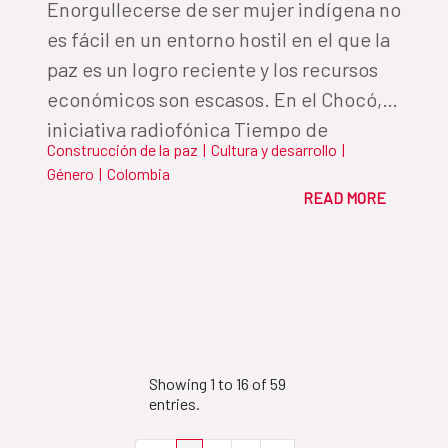
Enorgullecerse de ser mujer indígena no
es fácil en un entorno hostil en el que la
paz es un logro reciente y los recursos
económicos son escasos. En el Chocó, la
iniciativa radiofónica Tiempo de
Construcción de la paz
|
Cultura y desarrollo
|
Juntanza, ha conseguido unir a las
Género
|
Colombia
mujeres mediante ondas y una red de
READ MORE
corresponsalías que informan y
empoderan sin importar las distancias.
Showing 1 to 16 of 59
entries.