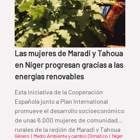
Las mujeres de Maradi y Tahoua
en Níger progresan gracias a las
energías renovables
Esta iniciativa de la Cooperación
Española junto a Plan International
promueve el desarrollo socioeconómico
de unas 6.000 mujeres de comunidades
rurales de la región de Maradi y Tahoua
Género
|
Medio Ambiente y cambio Climático
|
Níger
(Níger) a través de las energías