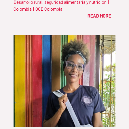
Desarrollo rural, seguridad alimentaria y nutrición
|
Colombia
|
OCE Colombia
READ MORE