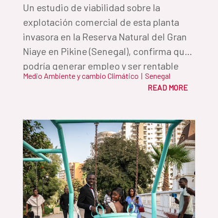
Un estudio de viabilidad sobre la
explotación comercial de esta planta
invasora en la Reserva Natural del Gran
Niaye en Pikine (Senegal), confirma que
podría generar empleo y ser rentable
Medio Ambiente y cambio Climático
|
Senegal
económica y socialmente, atajando uno
READ MORE
de los principales problemas de este
importante humedal