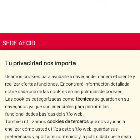
SEDE AECID
Av. Reyes Católicos 4 - 28040 Madrid
Tu privacidad nos importa
Tel. +34 900 20 30 54​​​​​​​
centro.informacion@aecid.es
Usamos cookies para ayudarle a navegar de manera eficiente y
realizar ciertas funciones. Encontrará información detallada
sobre cada una de las cookies en las políticas de cookies.
AECID
WHERE DO WE COOPERATE?
Las cookies categorizadas como
técnicas
se guardan en su
SPANISH HUMANITARIAN
PRESS ROOM
navegador, ya que son esenciales para permitir las
ACTION
funcionalidades básicas del sitio web.
También utilizamos
cookies de terceros
que nos ayudan a
CULTURE AND SCIENCE
LIBRARY
analizar cómo usted utiliza este sitio web, guardar sus
preferencias y aportar el contenido y la publicidad que le sean