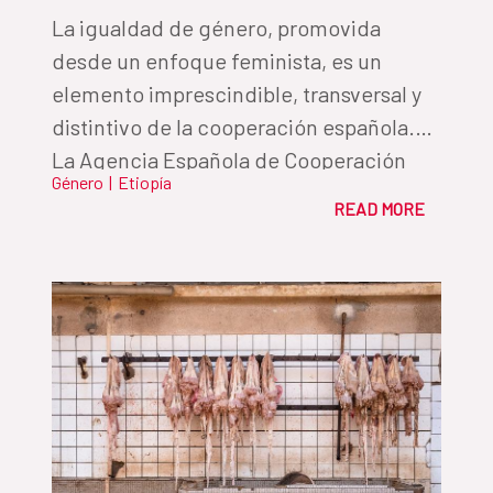
La igualdad de género, promovida
desde un enfoque feminista, es un
elemento imprescindible, transversal y
distintivo de la cooperación española.
La Agencia Española de Cooperación
Género
|
Etiopía
impulsa en todo el mundo iniciativas
READ MORE
que persiguen alcanzar el Objetivo de
Desarrollo Sostenible 5 para Lograr la
igualdad entre los géneros y empoderar
a todas las mujeres y las niñas. En
Etiopía, mujeres como Hawa, Yodith,
Gifti, Lelise, Asrat o Ubah participan en
iniciativas para avanzar en derechos