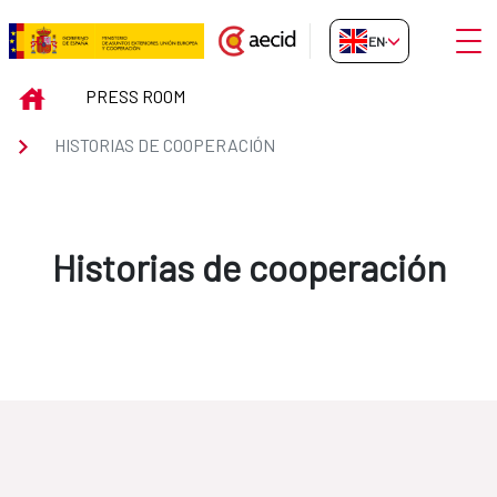
Skip to Main Content
Open
EN-GB
Historias de cooperación
INICIO
PRESS ROOM
HISTORIAS DE COOPERACIÓN
Historias de cooperación