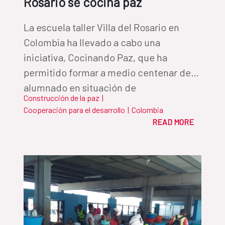
Rosario se cocina paz
La escuela taller Villa del Rosario en
Colombia ha llevado a cabo una
iniciativa, Cocinando Paz, que ha
permitido formar a medio centenar de
alumnado en situación de
Construcción de la paz
|
vulnerabilidad, en uno de los municipios
Cooperación para el desarrollo
|
Colombia
colombianos que presenta grandes
READ MORE
flujos de movimientos migratorios