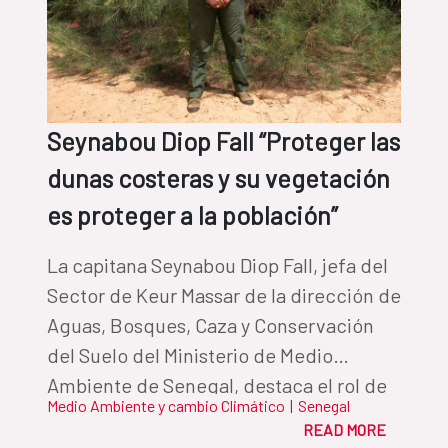
Seynabou Diop Fall “Proteger las
dunas costeras y su vegetación
es proteger a la población”
La capitana Seynabou Diop Fall, jefa del
Sector de Keur Massar de la dirección de
Aguas, Bosques, Caza y Conservación
del Suelo del Ministerio de Medio
Ambiente de Senegal, destaca el rol de
Medio Ambiente y cambio Climático
|
Senegal
las casuarinas, una especie originaria de
READ MORE
Australia, para fijar la arena, luchar