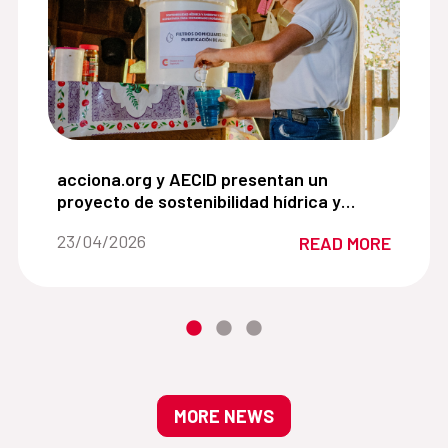
 Europea a la movilidad urbana sostenible en estados m
acciona.org y AECID presentan un proyecto de sos
acciona.org y AECID presentan un
proyecto de sostenibilidad hídrica y
ambiental en Villa Nueva, Oaxaca
Date of the news::
23/04/2026
READ MORE
MORE NEWS