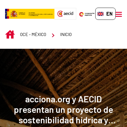
Skip to Main Content
EN-GB
men
INICIO
OCE - MÉXICO
INICIO
acciona.org y AECID
presentan un proyecto de
sostenibilidad hídrica y