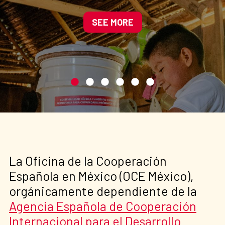
ambiental en Villa Nueva,
Oaxaca
SEE MORE
La Oficina de la Cooperación
Española en México (OCE México),
orgánicamente dependiente de la
Agencia Española de Cooperación
Internacional para el Desarrollo