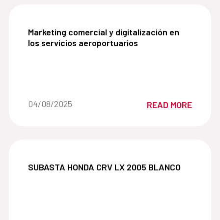
Marketing comercial y digitalización en los servi
Marketing comercial y digitalización en
los servicios aeroportuarios
Date of the news::
04/08/2025
READ MORE
SUBASTA HONDA CRV LX 2005 BLANCO:
SUBASTA HONDA CRV LX 2005 BLANCO