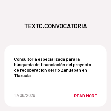
TEXTO.CONVOCATORIA
Consultoría especializada para la búsqueda de fi
Consultoría especializada para la
búsqueda de financiación del proyecto
de recuperación del río Zahuapan en
Tlaxcala
Date of the news::
17/06/2026
READ MORE