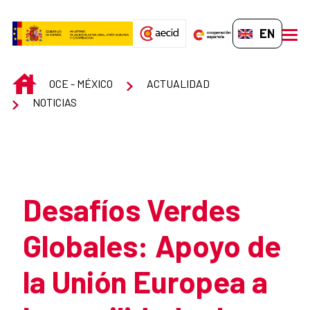
Skip to Main Content
EN-GB
men
INICIO
OCE - MÉXICO
ACTUALIDAD
NOTICIAS
Atrás
Desafíos Verdes
Globales: Apoyo de
la Unión Europea a