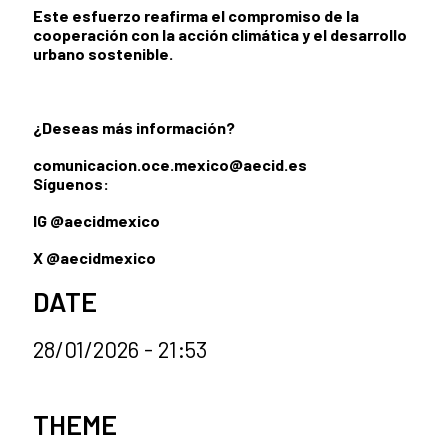
Este esfuerzo reafirma el compromiso de la
cooperación con la acción climática y el desarrollo
urbano sostenible.
¿Deseas más información?
comunicacion.oce.mexico@aecid.es
Síguenos:
IG @aecidmexico
X @aecidmexico
DATE
28/01/2026 - 21:53
News categories
THEME