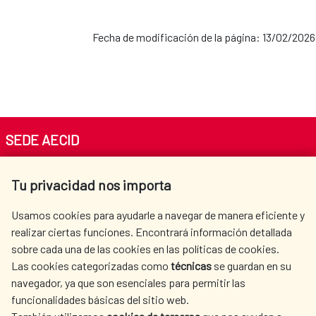
Fecha de modificación de la página: 13/02/2026
SEDE AECID
Av. Reyes Católicos 4 - 28040 Madrid
Tu privacidad nos importa
Tel. +34 900 20 30 54​​​​​​​
centro.informacion@aecid.es
Usamos cookies para ayudarle a navegar de manera eficiente y
realizar ciertas funciones. Encontrará información detallada
sobre cada una de las cookies en las políticas de cookies.
AECID
OÙ NOUS COOPÉRONS
Las cookies categorizadas como
técnicas
se guardan en su
L'ACTION HUMANITAIRE
SALLE DE PRESSE
navegador, ya que son esenciales para permitir las
ESPAGNOLE
funcionalidades básicas del sitio web.