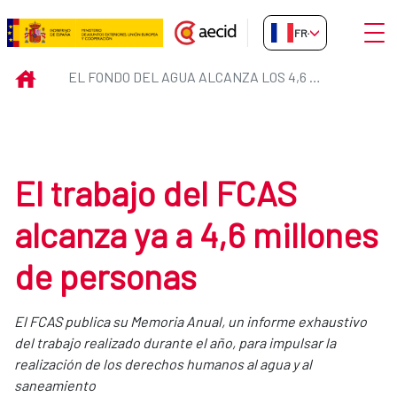
Saut au contenu principal
Ouvri
FR-FR
El Fondo del Agua alcanza los 4,
INICIO
EL FONDO DEL AGUA ALCANZA LOS 4,6 MILLONES DE BENEFICIARIOS DIRECTOS
El trabajo del FCAS
alcanza ya a 4,6 millones
de personas
El FCAS publica su Memoria Anual, un informe exhaustivo
del trabajo realizado durante el año, para impulsar la
realización de los derechos humanos al agua y al
saneamiento