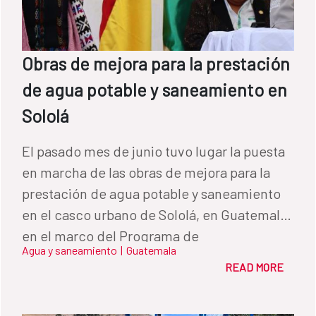
con el objetivo de hacer efectiva la
participación de las mujeres dentro de las
Juntas de Saneamiento comunitarias en
Obras de mejora para la prestación
comunidades rurales. Después de una
de agua potable y saneamiento en
valoración muy positiva de la primera fase,
Sololá
en enero de 2019 se inició una segunda fase
de la intervención rural del FCAS, financiada
El pasado mes de junio tuvo lugar la puesta
ahora por FONPRODE, instrumento de
en marcha de las obras de mejora para la
cooperación reembolsable de la
prestación de agua potable y saneamiento
Cooperación Española, con un crédito en
en el casco urbano de Sololá, en Guatemala,
condiciones concesionales de 20M$ (18,7
en el marco del Programa de
millones de euros1) gestionado por el BID,
Agua y saneamiento
|
Guatemala
Fortalecimiento Institucional y Técnico para
conjuntamente con un préstamo del banco.
READ MORE
la prestación de servicios de agua potable y
Esta segunda fase beneficiará a un total de
Saneamiento para mejorar la resiliencia en
133 comunidades. El programa más reciente