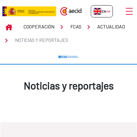
Skip to Main Content
Open
EN-GB
Noticias y reportajes
INICIO
COOPERACIÓN
FCAS
ACTUALIDAD
NOTICIAS Y REPORTAJES
Noticias y reportajes