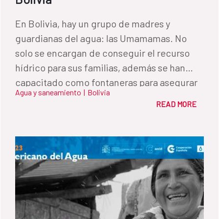
En Bolivia, hay un grupo de madres y
guardianas del agua: las Umamamas. No
solo se encargan de conseguir el recurso
hídrico para sus familias, además se han
capacitado como fontaneras para asegurar
Agua y saneamiento
|
Bolivia
su distribución y generar redes de apoyo.
READ MORE