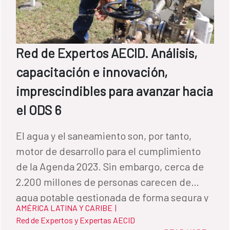
Red de Expertos AECID. Análisis,
capacitación e innovación,
imprescindibles para avanzar hacia
el ODS 6
El agua y el saneamiento son, por tanto,
motor de desarrollo para el cumplimiento
de la Agenda 2023. Sin embargo, cerca de
2.200 millones de personas carecen de
agua potable gestionada de forma segura y
AMÉRICA LATINA Y CARIBE
|
3.500 millones no disponen de saneamiento
Red de Expertos y Expertas AECID
adecuado. Por Alejandro Martos, jefe del