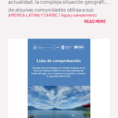
actualidad, la compleja situación geográfica
de algunas comunidades obliga a sus
AMÉRICA LATINA Y CARIBE
|
Agua y saneamiento
habitantes a desplazarse a pueblos vecinos
READ MORE
para comprar agua.