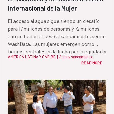
Internacional de la Mujer
El acceso al agua sigue siendo un desafío
para 17 millones de personas y 72 millones
aún no tienen acceso al saneamiento, según
WashData. Las mujeres emergen como
figuras centrales en la lucha por la equidad y
AMÉRICA LATINA Y CARIBE
|
Agua y saneamiento
el desarrollo sostenible de este sector en
READ MORE
América Latina y el Caribe.