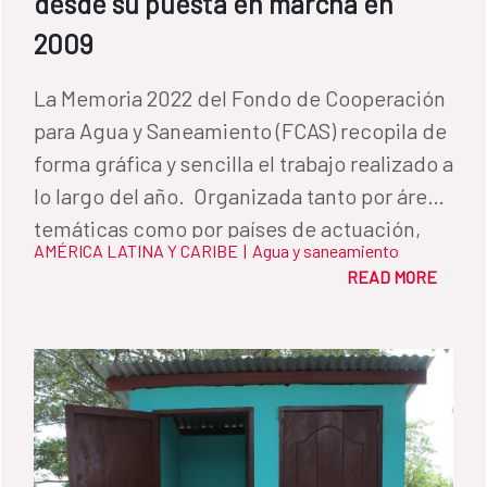
desde su puesta en marcha en
2009
La Memoria 2022 del Fondo de Cooperación
para Agua y Saneamiento (FCAS) recopila de
forma gráfica y sencilla el trabajo realizado a
lo largo del año. Organizada tanto por áreas
temáticas como por países de actuación,
AMÉRICA LATINA Y CARIBE
|
Agua y saneamiento
permite conocer de primera mano cómo
READ MORE
impactan los diferentes programas en la
vida de las personas y sus comunidades.