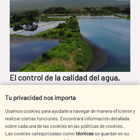
El control de la calidad del agua,
una pieza clave en la gestión
Tu privacidad nos importa
sostenible de los recursos hídricos
Usamos cookies para ayudarle a navegar de manera eficiente y
Conseguir que el agua siga siendo un bien
realizar ciertas funciones. Encontrará información detallada
accesible depende de los esfuerzos por
sobre cada una de las cookies en las políticas de cookies.
Las cookies categorizadas como
técnicas
se guardan en su
hacer un uso adecuado, reducir la