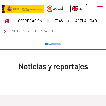
Skip to Main Content
Open
EN-GB
Noticias y reportajes
INICIO
COOPERACIÓN
FCAS
ACTUALIDAD
NOTICIAS Y REPORTAJES
Noticias y reportajes