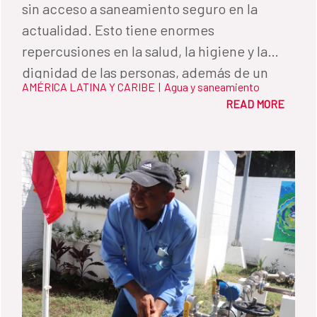
sin acceso a saneamiento seguro en la
actualidad. Esto tiene enormes
repercusiones en la salud, la higiene y la
dignidad de las personas, además de un
AMÉRICA LATINA Y CARIBE
|
Agua y saneamiento
negativo impacto en el medio ambiente.
READ MORE