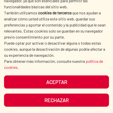
navegador, ya que son esenciales para permitir las
contaminación y potenciar la regeneración
funcionalidades básicas del sitio web.
de los cuerpos de agua.
También utilizamos
cookies de terceros
que nos ayudan a
AMÉRICA LATINA Y CARIBE
|
Agua y saneamiento
analizar cómo usted utiliza este sitio web, guardar sus
READ MORE
preferencias y aportar el contenido y la publicidad que le sean
relevantes. Estas cookies solo se guardan en su navegador
previo consentimiento por su parte.
Puede optar por activar o desactivar alguna o todas estas
cookies, aunque la desactivación de algunas podría afectar a
su experiencia de navegación.
Para obtener más información, consulte nuestra
política de
cookies
.
ACEPTAR
RECHAZAR