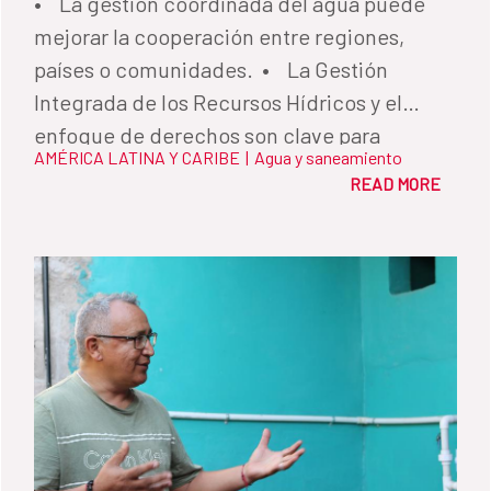
• La gestión coordinada del agua puede
mejorar la cooperación entre regiones,
países o comunidades. • La Gestión
Integrada de los Recursos Hídricos y el
enfoque de derechos son clave para
AMÉRICA LATINA Y CARIBE
|
Agua y saneamiento
promover sociedades más inclusivas,
READ MORE
igualitarias y pacíficas.