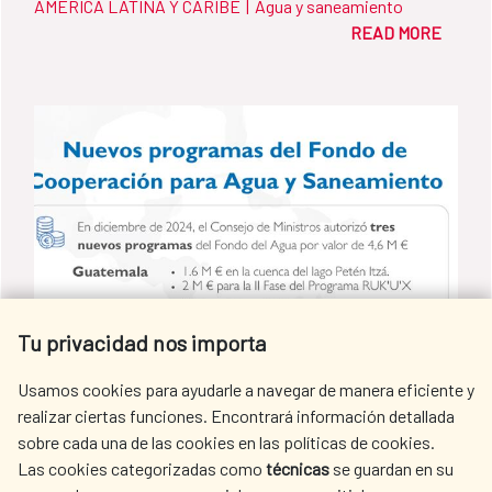
AMÉRICA LATINA Y CARIBE
|
Agua y saneamiento
(PROCODAS / ECU-053-B), una iniciativa que
READ MORE
tiene como objetivo impulsar el desarrollo
sostenible y mejorar la calidad de vida de las
poblaciones más vulnerables en las
Provincias de Manabí y Esmeraldas y que
beneficiará a más de 12.000 personas de
manera directa. El programa, que se
ejecutará por parte del Banco de Desarrollo
del Ecuador B.P. (BDE B.P.) y el Ministerio
del Ambiente, Agua y Transición Ecológica
Tu privacidad nos importa
(MAATE), se ha financiado con una donación
de más de diez millones de euros del Fondo
Usamos cookies para ayudarle a navegar de manera eficiente y
de Cooperación para Agua y Saneamiento
realizar ciertas funciones. Encontrará información detallada
de la AECID y cuenta con una financiación
sobre cada una de las cookies en las políticas de cookies.
Las cookies categorizadas como
técnicas
se guardan en su
La Cooperación Española sigue
local de 2,5 millones de euros, aportados