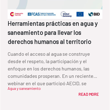
reconocido por los actores como una buena
práctica, con el fin de incorporarlo al nuevo
programa. LECCIONES APRENDIDAS Entre
Herramientas prácticas en agua y
las lecciones aprendidas que más se
saneamiento para llevar los
destacaron durante la jornada cabe
mencionar tres: a) la importancia de alinear
derechos humanos al territorio
el programa con las políticas públicas
Cuando el acceso al agua se construye
municipales; b) la necesidad de trabajar de
desde el respeto, la participación y el
forma coordinada entre el área social y el
enfoque en los derechos humanos, las
área técnica del programa y c) la relevancia
comunidades prosperan. En un reciente
de cuidar y fomentar desde el inicio la
webinar en el que participó AECID, se
participación social de la población. En este
Agua y saneamiento
compartieron herramientas prácticas y
sentido, los participantes señalaron como
READ MORE
aprendizajes clave para transformar la
una de las claves el facilitar a las mujeres
gestión del agua y el saneamiento desde
herramientas que les permitan participar