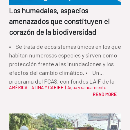
Los humedales, espacios
amenazados que constituyen el
corazón de la biodiversidad
• Se trata de ecosistemas únicos en los que
habitan numerosas especies y sirven como
protección frente a las inundaciones y los
efectos del cambio climático. • Un
programa del FCAS, con fondos LAIF de la
AMÉRICA LATINA Y CARIBE
|
Agua y saneamiento
Unión Europea, ha trabajado para mejorar la
READ MORE
gestión hídrica en el Pantanal, el humedal
más grande del mundo.