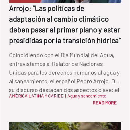
agua, mantenimiento de los sistemas y
Arrojo: “Las políticas de
gestión de residuos sólidos. También se
adaptación al cambio climático
promovió la participación de las
comunidades en la administración de los
deben pasar al primer plano y estar
servicios. “Ahora tenemos agua en nuestras
presididas por la transición hídrica”
casas. Todo es más fácil para nosotros y la
higiene de nuestra casa ya no es igual que
Coincidiendo con el Día Mundial del Agua,
antes”, dice Morelia. “Todo ha mejorado,
entrevistamos al Relator de Naciones
tenemos agua de buena calidad y mis hijos
Unidas para los derechos humanos al agua y
ya no se enferman”, agrega Sobeida. “El
al saneamiento, el español Pedro Arrojo. De
agua es vida. El agua es fuerza. El agua es
su discurso destacan dos aspectos clave: el
AMÉRICA LATINA Y CARIBE
|
Agua y saneamiento
cosecha. El agua es desarrollo. El agua es
agua ha de ser entendido como un bien
READ MORE
higiene. El agua es muy importante para
común y la transición hídrica es el eje sobre
todos. Nuestra agua es nuestra vida”,
el cual deben pivotar las políticas de
destacan los beneficiarios de Guatemala.
adaptación al cambio climático.