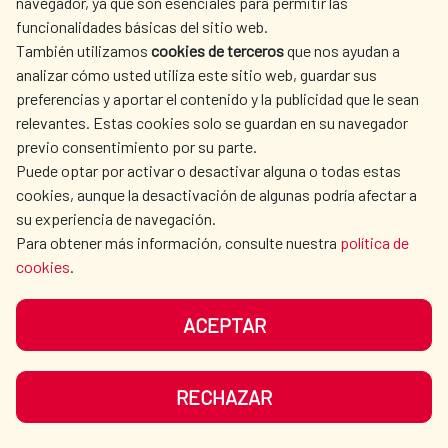
navegador, ya que son esenciales para permitir las
por el Banco de Desarrollo del Ecuador.
impulsando el agua y el
funcionalidades básicas del sitio web.
Como parte del lanzamiento, que se celebró
También utilizamos
cookies de terceros
que nos ayudan a
saneamiento en las zonas rurales
en la ciudad de Quito, tuvo lugar la firma del
analizar cómo usted utiliza este sitio web, guardar sus
con tres nuevos programas por
preferencias y aportar el contenido y la publicidad que le sean
Convenio de Cooperación Interinstitucional
relevantes. Estas cookies solo se guardan en su navegador
valor de 4,6 millones de euros
entre el MAATE y el BDE, representados por
previo consentimiento por su parte.
la viceministra del Agua Maria Luisa Cruz, el
Puede optar por activar o desactivar alguna o todas estas
El Consejo de Ministros aprueba tres
subgerente general de Negocios del BDE,
cookies, aunque la desactivación de algunas podría afectar a
iniciativas del Fondo de Cooperación para
su experiencia de navegación.
Omar Alvarado. En el acto estuvieron
Agua y Saneamiento (FCAS) en Guatemala y
Para obtener más información, consulte nuestra
política de
presentes también Elena Palomar,
cookies
.
Ecuador.
coordinadora general de la Cooperación
Española en Ecuador; Emma Orejudo, jefa
ACEPTAR
AMÉRICA LATINA Y CARIBE
|
Agua y saneamiento
|
del Departamento del Fondo de
Salud
|
Guatemala
|
Ecuador
|
Cooperación al Desarrollo
READ MORE
Cooperación para Agua y Saneamiento; el
RECHAZAR
Delegado de la Cancillería ecuatoriana,
Francisco Salgado; y los representantes de