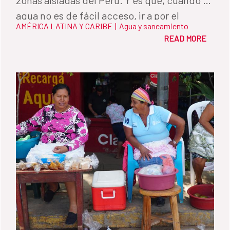
agua no es de fácil acceso, ir a por el
AMÉRICA LATINA Y CARIBE
|
Agua y saneamiento
recurso y almacenarla es una de las
READ MORE
principales tareas de la comunidad.