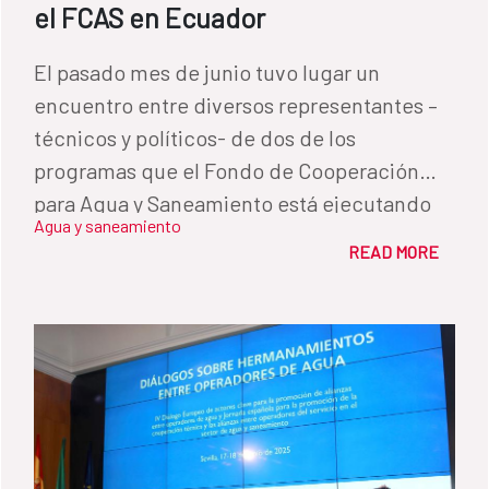
el FCAS en Ecuador
El pasado mes de junio tuvo lugar un
encuentro entre diversos representantes –
técnicos y políticos- de dos de los
programas que el Fondo de Cooperación
para Agua y Saneamiento está ejecutando
Agua y saneamiento
en Ecuador. La iniciativa, surgida a petición
READ MORE
de las propias entidades locales, tenía como
objetivo conocer las buenas prácticas
llevadas a cabo por uno de los programas –el
que desde 2020 se está realizando en el
cantón de Portoviejo, con el objetivo de
replicarlas en una iniciativa más reciente: el
Programa de Cooperación para el fomento