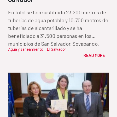
En total se han sustituido 23.200 metros de
tuberías de agua potable y 10.700 metros de
tuberías de alcantarillado y se ha
beneficiado a 31.500 personas en los
municipios de San Salvador, Soyapango,
Agua y saneamiento
|
El Salvador
Santa Tecla y Mejicanos
READ MORE