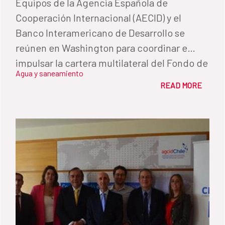
Equipos de la Agencia Española de
Cooperación Internacional (AECID) y el
Banco Interamericano de Desarrollo se
reúnen en Washington para coordinar e
impulsar la cartera multilateral del Fondo de
Agua y saneamiento
Cooperación para Agua y Saneamiento
READ MORE