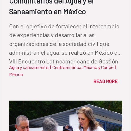
Comunitarios del Agua y el
Saneamiento en México
Con el objetivo de fortalecer el intercambio
de experiencias y desarrollar a las
organizaciones de la sociedad civil que
administran el agua, se realizó en México el
VIII Encuentro Latinoamericano de Gestión
Agua y saneamiento
|
Centroamérica, México y Caribe
|
Comunitaria del Agua, apoyado por la
México
Cooperación Española.
READ MORE