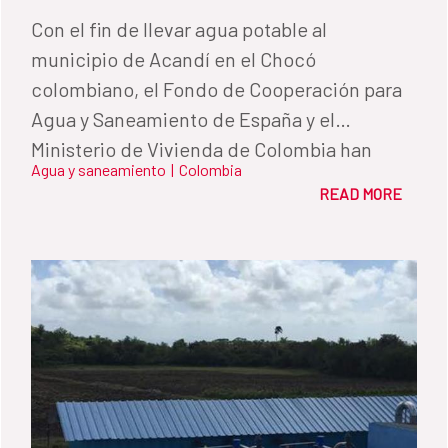
Con el fin de llevar agua potable al
municipio de Acandí en el Chocó
colombiano, el Fondo de Cooperación para
Agua y Saneamiento de España y el
Ministerio de Vivienda de Colombia han
Agua y saneamiento
|
Colombia
hecho una inversión de más de tres millones
READ MORE
de euros para construir una red de agua y
alcantarillado que mejorará la calidad de
vida la población.