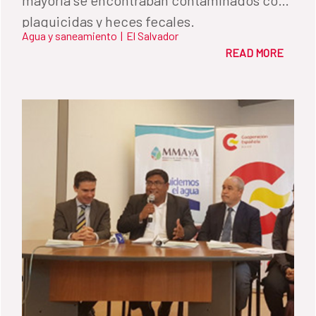
plaguicidas y heces fecales.
Agua y saneamiento
|
El Salvador
READ MORE