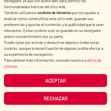
navegador, ya que son esenciales para permitir las
funcionalidades básicas del sitio web.
También utilizamos
cookies de terceros
que nos ayudan a
analizar cómo usted utiliza este sitio web, guardar sus
preferencias y aportar el contenido y la publicidad que le sean
relevantes. Estas cookies solo se guardan en su navegador
previo consentimiento por su parte.
Puede optar por activar o desactivar alguna o todas estas
cookies, aunque la desactivación de algunas podría afectar a
su experiencia de navegación.
Para obtener más información, consulte nuestra
política de
cookies
.
19 de noviembre, Día Mundial del
Retrete
ACEPTAR
La Cooperación Española recuerda que
2.400 millones de personas en el mundo
RECHAZAR
continúan sin acceso a un baño digno.