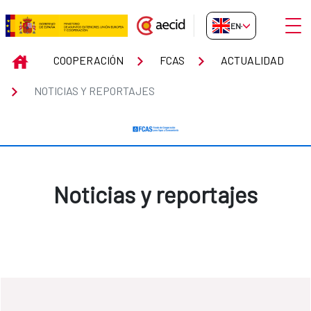
Skip to Main Content
Open
EN-GB
Noticias y reportajes
INICIO
COOPERACIÓN
FCAS
ACTUALIDAD
NOTICIAS Y REPORTAJES
Noticias y reportajes