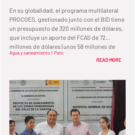
En su globalidad, el programa multilateral
PROCOES, gestionado junto con el BID tiene
un presupuesto de 320 millones de dólares,
que incluye un aporte del FCAS de 72
millones de dólares (unos 58 millones de
Agua y saneamiento
|
Perú
euros) y un aporte del Gobierno Peruano de
READ MORE
más de 248 millones (178 millones de euros).