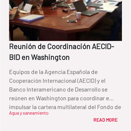
Reunión de Coordinación AECID-
BID en Washington
Equipos de la Agencia Española de
Cooperación Internacional (AECID) y el
Banco Interamericano de Desarrollo se
reúnen en Washington para coordinar e
impulsar la cartera multilateral del Fondo de
Agua y saneamiento
Cooperación para Agua y Saneamiento.
READ MORE