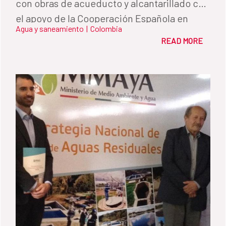
con obras de acueducto y alcantarillado con
el apoyo de la Cooperación Española en
Agua y saneamiento
|
Colombia
Colombia, la Gobernación del Nariño y la
READ MORE
Empresa de Obras Sanitarias de Pasto -
Empopasto S.A E.S.P como empresa
ejecutora.