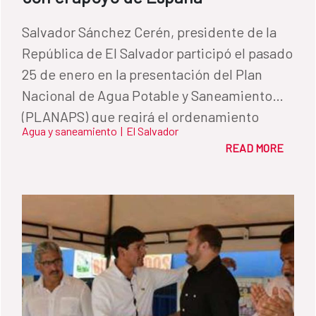
Salvador Sánchez Cerén, presidente de la
República de El Salvador participó el pasado
25 de enero en la presentación del Plan
Nacional de Agua Potable y Saneamiento
(PLANAPS) que regirá el ordenamiento
Agua y saneamiento
|
El Salvador
institucional del sector en el país. Esta
READ MORE
iniciativa ha sido elaborada gracias a una
subvención del Fondo de Cooperación para
Agua y Saneamiento de España por valor de
1,5 millones de euros.