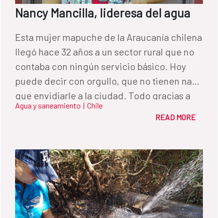
Nancy Mancilla, lideresa del agua
Esta mujer mapuche de la Araucanía chilena
llegó hace 32 años a un sector rural que no
contaba con ningún servicio básico. Hoy
puede decir con orgullo, que no tienen nada
que envidiarle a la ciudad. Todo gracias a
Agua y saneamiento
|
Chile
los años de representación que ha llevado
READ MORE
adelante por el bienestar de sus vecinos.
Ella es un ejemplo para otras lideresas del
agua.