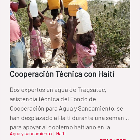
Cooperación Técnica con Haití
Dos expertos en agua de Tragsatec,
asistencia técnica del Fondo de
Cooperación para Agua y Saneamiento, se
han desplazado a Haití durante una semana
para apoyar al gobierno haitiano en la
Agua y saneamiento
|
Haití
evaluación de los recursos hídricos