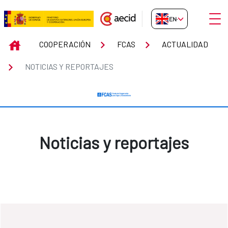
Skip to Main Content
Open
EN-GB
Noticias y reportajes
INICIO
COOPERACIÓN
FCAS
ACTUALIDAD
NOTICIAS Y REPORTAJES
Noticias y reportajes