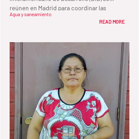
reúnen en Madrid para coordinar las
Agua y saneamiento
operaciones conjuntas en América Latina.
READ MORE