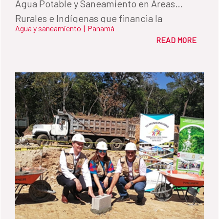
Agua Potable y Saneamiento en Áreas
Rurales e Indígenas que financia la
Agua y saneamiento
|
Panamá
Cooperación Española.
READ MORE