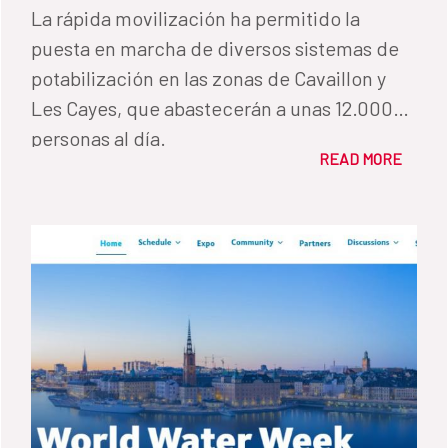
embajador de España en Haití, Sergio
La rápida movilización ha permitido la
Cuesta Francisco, y el coordinador general
puesta en marcha de diversos sistemas de
de la Cooperación Española en el país,
potabilización en las zonas de Cavaillon y
Manuel Alba Cano, para realizar una visita a
Les Cayes, que abastecerán a unas 12.000
las áreas más afectadas por el terremoto.
personas al día.
Allí se sumaron a una delegación compuesta
READ MORE
por representantes de la Dirección Nacional
de Agua y Saneamiento del país (DINEPA), la
Unión Europea y UNICEF, que realizó una
visita a las unidades de tratamiento de agua
puestas en marcha por España. Además,
mantuvieron diversas reuniones con las
autoridades locales para conocer más en
profundidad el funcionamiento de estas
instalaciones y los procesos de