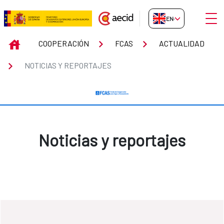
Skip to Main Content
Open
EN-GB
Noticias y reportajes
INICIO
COOPERACIÓN
FCAS
ACTUALIDAD
NOTICIAS Y REPORTAJES
Noticias y reportajes