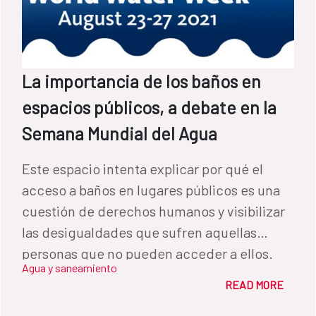
potabilización de aguas superficiales, y
visitaron las instalaciones de Acción contra
el Hambre en Camp Perrin. TRABAJO EN
EL SECTOR DE AGUA Y SANEAMIENTO En
La importancia de los baños en
paralelo al despliegue de emergencia,
espacios públicos, a debate en la
AECID sigue trabajando con las autoridades
Semana Mundial del Agua
nacionales y el resto de socios
institucionales para realizar una evaluación
Este espacio intenta explicar por qué el
completa de los daños producidos por el
acceso a baños en lugares públicos es una
terremoto en infraestructuras de agua y
cuestión de derechos humanos y visibilizar
saneamiento, con el objetivo de planificar
las desigualdades que sufren aquellas
acciones que permitan una recuperación
personas que no pueden acceder a ellos.
duradera de las poblaciones afectadas. Haití
Agua y saneamiento
es el país que más donaciones recibe del
READ MORE
Fondo de Cooperación para Agua y