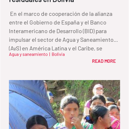
​ En el marco de cooperación de la alianza
entre el Gobierno de España y el Banco
Interamericano de Desarrollo (BID) para
impulsar el sector de Agua y Saneamiento
(AyS) en América Latina y el Caribe, se
Agua y saneamiento
|
Bolivia
presentó la Guía técnica para la selección y
READ MORE
diseño de líneas de tratamiento de aguas
residuales. Esta Guía se elaboró con la
financiación de la Facilidad de Inversiones
para América Latina (LAIF) de la Unión
Europea y del Fondo de Cooperación para
Agua y Saneamiento (FCAS) de la Agencia
Española de Cooperación Internacional para
el Desarrollo (AECID), así como con el apoyo