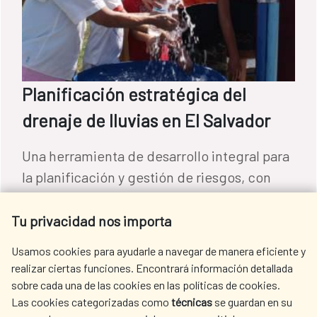
Planificación estratégica del
drenaje de lluvias en El Salvador
Una herramienta de desarrollo integral para
la planificación y gestión de riesgos, con
acciones a corto, medio, y largo plazo, que
puede ser replicada por otros países y
Tu privacidad nos importa
ciudades de la región.
Usamos cookies para ayudarle a navegar de manera eficiente y
Agua y saneamiento
|
El Salvador
realizar ciertas funciones. Encontrará información detallada
READ MORE
sobre cada una de las cookies en las políticas de cookies.
Las cookies categorizadas como
técnicas
se guardan en su