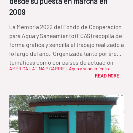
desde su puesta en marcha en
2009
La Memoria 2022 del Fondo de Cooperación
para Agua y Saneamiento (FCAS) recopila de
forma gráfica y sencilla el trabajo realizado a
lo largo del año. Organizada tanto por áreas
temáticas como por países de actuación,
AMÉRICA LATINA Y CARIBE
|
Agua y saneamiento
permite conocer de primera mano cómo
READ MORE
impactan los diferentes programas en la
vida de las personas y sus comunidades.