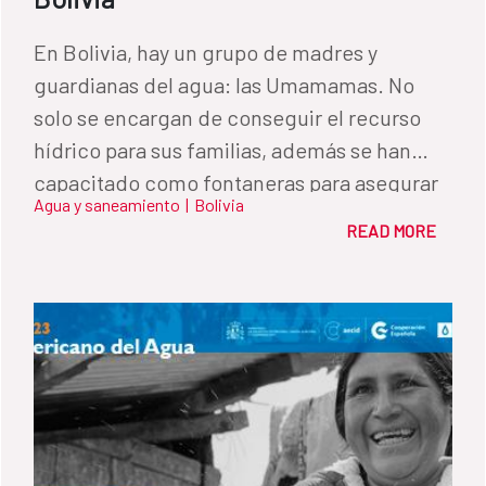
En Bolivia, hay un grupo de madres y
guardianas del agua: las Umamamas. No
solo se encargan de conseguir el recurso
hídrico para sus familias, además se han
capacitado como fontaneras para asegurar
Agua y saneamiento
|
Bolivia
su distribución y generar redes de apoyo.
READ MORE