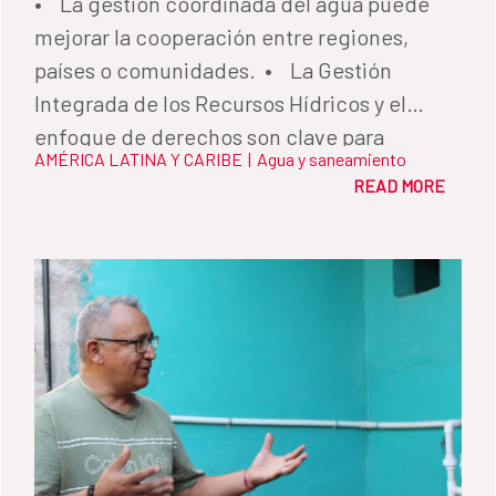
• La gestión coordinada del agua puede
mejorar la cooperación entre regiones,
países o comunidades. • La Gestión
Integrada de los Recursos Hídricos y el
enfoque de derechos son clave para
AMÉRICA LATINA Y CARIBE
|
Agua y saneamiento
promover sociedades más inclusivas,
READ MORE
igualitarias y pacíficas.