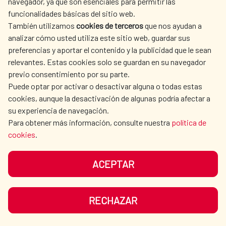
navegador, ya que son esenciales para permitir las
contaminación y potenciar la regeneración
funcionalidades básicas del sitio web.
de los cuerpos de agua.
También utilizamos
cookies de terceros
que nos ayudan a
AMÉRICA LATINA Y CARIBE
|
Agua y saneamiento
analizar cómo usted utiliza este sitio web, guardar sus
READ MORE
preferencias y aportar el contenido y la publicidad que le sean
relevantes. Estas cookies solo se guardan en su navegador
previo consentimiento por su parte.
Puede optar por activar o desactivar alguna o todas estas
cookies, aunque la desactivación de algunas podría afectar a
su experiencia de navegación.
Para obtener más información, consulte nuestra
política de
cookies
.
ACEPTAR
RECHAZAR