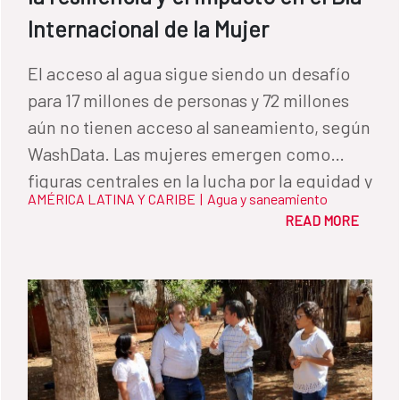
Internacional de la Mujer
El acceso al agua sigue siendo un desafío
para 17 millones de personas y 72 millones
aún no tienen acceso al saneamiento, según
WashData. Las mujeres emergen como
figuras centrales en la lucha por la equidad y
AMÉRICA LATINA Y CARIBE
|
Agua y saneamiento
el desarrollo sostenible de este sector en
READ MORE
América Latina y el Caribe.