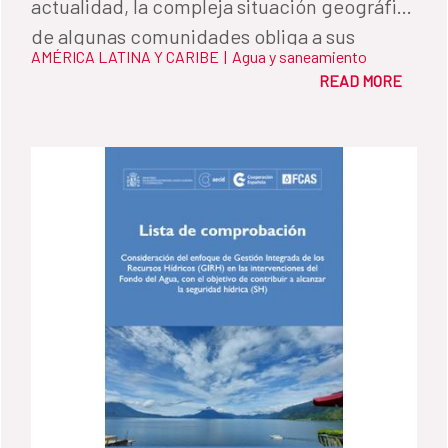
actualidad, la compleja situación geográfica
de algunas comunidades obliga a sus
AMÉRICA LATINA Y CARIBE
|
Agua y saneamiento
habitantes a desplazarse a pueblos vecinos
READ MORE
para comprar agua.