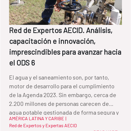
Red de Expertos AECID. Análisis,
capacitación e innovación,
imprescindibles para avanzar hacia
el ODS 6
El agua y el saneamiento son, por tanto,
motor de desarrollo para el cumplimiento
de la Agenda 2023. Sin embargo, cerca de
2.200 millones de personas carecen de
agua potable gestionada de forma segura y
AMÉRICA LATINA Y CARIBE
|
3.500 millones no disponen de saneamiento
Red de Expertos y Expertas AECID
adecuado. Por Alejandro Martos, jefe del