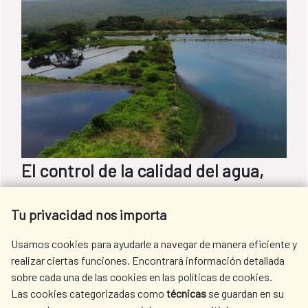
El control de la calidad del agua,
una pieza clave en la gestión
Tu privacidad nos importa
sostenible de los recursos hídricos
Usamos cookies para ayudarle a navegar de manera eficiente y
Conseguir que el agua siga siendo un bien
realizar ciertas funciones. Encontrará información detallada
accesible depende de los esfuerzos por
sobre cada una de las cookies en las políticas de cookies.
Las cookies categorizadas como
técnicas
se guardan en su
hacer un uso adecuado, reducir la