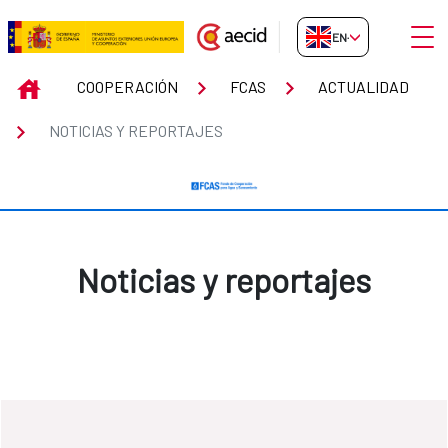
Skip to Main Content
Open
EN-GB
Noticias y reportajes
INICIO
COOPERACIÓN
FCAS
ACTUALIDAD
NOTICIAS Y REPORTAJES
Noticias y reportajes