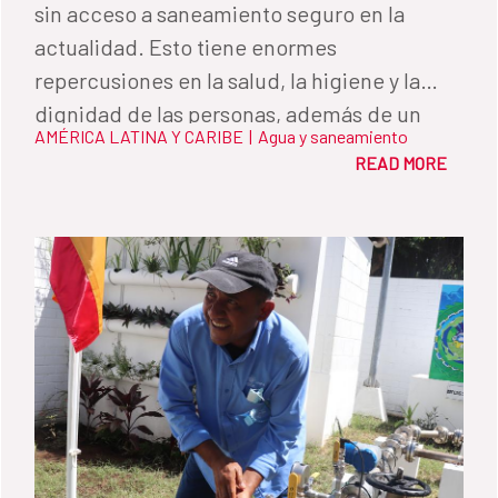
sin acceso a saneamiento seguro en la
actualidad. Esto tiene enormes
repercusiones en la salud, la higiene y la
dignidad de las personas, además de un
AMÉRICA LATINA Y CARIBE
|
Agua y saneamiento
negativo impacto en el medio ambiente.
READ MORE