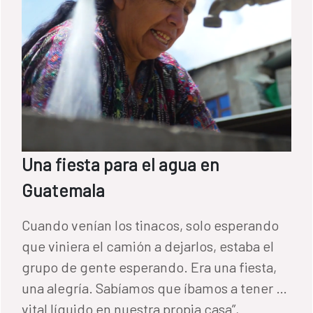
gobiernos municipales implicados. Esta
coincidencia territorial y temática facilita el
aprendizaje cruzado entre programas, algo
que el FCAS impulsa como parte de su
estrategia de fortalecimiento institucional,
ya que puede contribuir de forma
significativa a la sostenibilidad y al impacto
de las intervenciones. El encuentro
Una fiesta para el agua en
también permitió visitar algunas de las
Guatemala
infraestructuras construidads en Portoviejo,
como esta potabilizadora situada en la
Cuando venían los tinacos, solo esperando
Comunidad El Gramal.
que viniera el camión a dejarlos, estaba el
grupo de gente esperando. Era una fiesta,
una alegría. Sabíamos que íbamos a tener el
vital líquido en nuestra propia casa”,