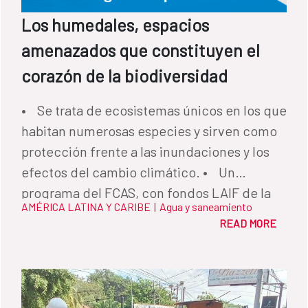
Los humedales, espacios
amenazados que constituyen el
corazón de la biodiversidad
• Se trata de ecosistemas únicos en los que
habitan numerosas especies y sirven como
protección frente a las inundaciones y los
efectos del cambio climático. • Un
programa del FCAS, con fondos LAIF de la
AMÉRICA LATINA Y CARIBE
|
Agua y saneamiento
Unión Europea, ha trabajado para mejorar la
READ MORE
gestión hídrica en el Pantanal, el humedal
más grande del mundo.