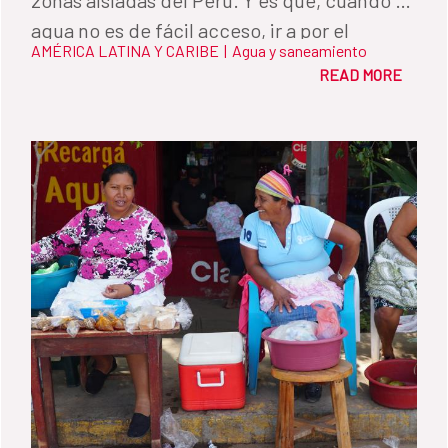
agua no es de fácil acceso, ir a por el
AMÉRICA LATINA Y CARIBE
|
Agua y saneamiento
recurso y almacenarla es una de las
READ MORE
principales tareas de la comunidad.