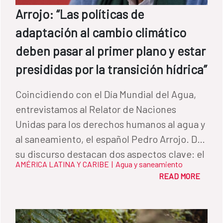
agua, mantenimiento de los sistemas y
Arrojo: “Las políticas de
gestión de residuos sólidos. También se
adaptación al cambio climático
promovió la participación de las
comunidades en la administración de los
deben pasar al primer plano y estar
servicios. “Ahora tenemos agua en nuestras
presididas por la transición hídrica”
casas. Todo es más fácil para nosotros y la
higiene de nuestra casa ya no es igual que
Coincidiendo con el Día Mundial del Agua,
antes”, dice Morelia. “Todo ha mejorado,
entrevistamos al Relator de Naciones
tenemos agua de buena calidad y mis hijos
Unidas para los derechos humanos al agua y
ya no se enferman”, agrega Sobeida. “El
al saneamiento, el español Pedro Arrojo. De
agua es vida. El agua es fuerza. El agua es
su discurso destacan dos aspectos clave: el
AMÉRICA LATINA Y CARIBE
|
Agua y saneamiento
cosecha. El agua es desarrollo. El agua es
agua ha de ser entendido como un bien
READ MORE
higiene. El agua es muy importante para
común y la transición hídrica es el eje sobre
todos. Nuestra agua es nuestra vida”,
el cual deben pivotar las políticas de
destacan los beneficiarios de Guatemala.
adaptación al cambio climático.