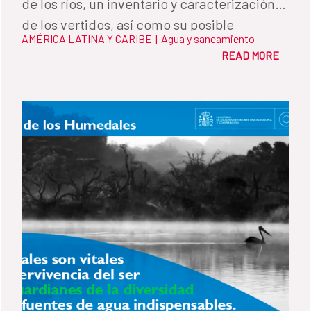
de los ríos, un inventario y caracterización
de los vertidos, así como su posible
AMÉRICA LATINA Y CARIBE
|
Agua y saneamiento
tratamiento, y restauración de los cauces.
READ MORE
Una iniciativa impulsada por la Agencia
Española de Cooperación Internacional para
el Desarrollo a través del Fondo de
Cooperación para Agua y Saneamiento, la
Autoridad Salvadoreña del Agua y el
Ministerio de Medio Ambiente y Recursos
Naturales.