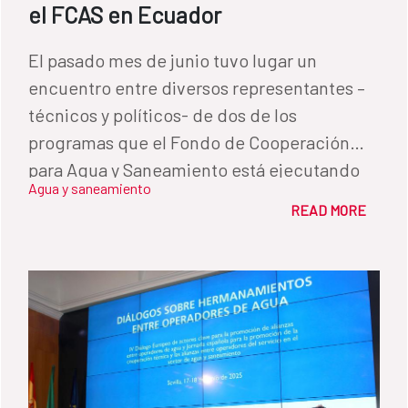
el FCAS en Ecuador
El pasado mes de junio tuvo lugar un
encuentro entre diversos representantes –
técnicos y políticos- de dos de los
programas que el Fondo de Cooperación
para Agua y Saneamiento está ejecutando
Agua y saneamiento
en Ecuador. La iniciativa, surgida a petición
READ MORE
de las propias entidades locales, tenía como
objetivo conocer las buenas prácticas
llevadas a cabo por uno de los programas –el
que desde 2020 se está realizando en el
cantón de Portoviejo, con el objetivo de
replicarlas en una iniciativa más reciente: el
Programa de Cooperación para el fomento