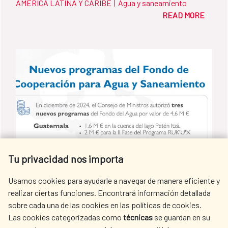
AMÉRICA LATINA Y CARIBE
|
Agua y saneamiento
(PROCODAS / ECU-053-B), una iniciativa que
READ MORE
tiene como objetivo impulsar el desarrollo
sostenible y mejorar la calidad de vida de las
poblaciones más vulnerables en las
Provincias de Manabí y Esmeraldas y que
beneficiará a más de 12.000 personas de
manera directa. El programa, que se
ejecutará por parte del Banco de Desarrollo
del Ecuador B.P. (BDE B.P.) y el Ministerio
del Ambiente, Agua y Transición Ecológica
Tu privacidad nos importa
(MAATE), se ha financiado con una donación
de más de diez millones de euros del Fondo
Usamos cookies para ayudarle a navegar de manera eficiente y
de Cooperación para Agua y Saneamiento
realizar ciertas funciones. Encontrará información detallada
de la AECID y cuenta con una financiación
sobre cada una de las cookies en las políticas de cookies.
Las cookies categorizadas como
técnicas
se guardan en su
La Cooperación Española sigue
local de 2,5 millones de euros, aportados