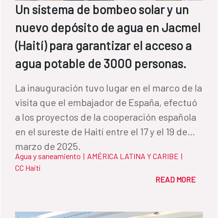
Un sistema de bombeo solar y un
a conseguir un galoncito de agua para el
nuevo depósito de agua en Jacmel
consumo del día, porque si íbamos tarde ya
no había”, explica Blanca Estela López,
(Haití) para garantizar el acceso a
beneficiaria del proyecto. La búsqueda por
agua potable de 3000 personas.
el agua marcó las vidas de todas y todos en
la comunidad. Mujeres como Morelia Tos
La inauguración tuvo lugar en el marco de la
recuerdan que, desde niña, una de sus
visita que el embajador de España, efectuó
principales tareas era conseguir agua para
a los proyectos de la cooperación española
su familia. Caminaban largos trechos hasta
en el sureste de Haití entre el 17 y el 19 de
los barrancos para encontrarla. Y cuando
marzo de 2025.
Agua y saneamiento
|
AMÉRICA LATINA Y CARIBE
|
lavaban era aún más complejo, ya que
CC Haití
debían cargar todo hacia las montañas para
READ MORE
realizar allí esta tarea, explica Irma Pecher.
Estas condiciones también tienen
consecuencias en la educación: en el