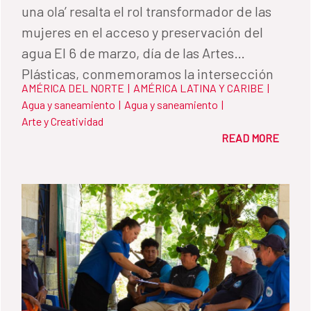
una ola’ resalta el rol transformador de las
mujeres en el acceso y preservación del
agua El 6 de marzo, día de las Artes
Plásticas, conmemoramos la intersección
AMÉRICA DEL NORTE
|
AMÉRICA LATINA Y CARIBE
|
entre arte, liderazgo femenino y
Agua y saneamiento
|
Agua y saneamiento
|
sostenibilidad histórica
Arte y Creatividad
READ MORE