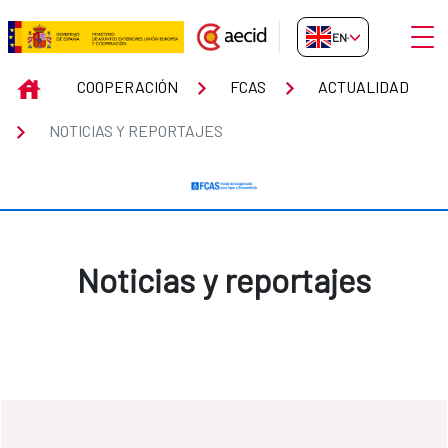
Skip to Main Content
Open
EN-GB
Noticias y reportajes
INICIO
COOPERACIÓN
FCAS
ACTUALIDAD
NOTICIAS Y REPORTAJES
Noticias y reportajes