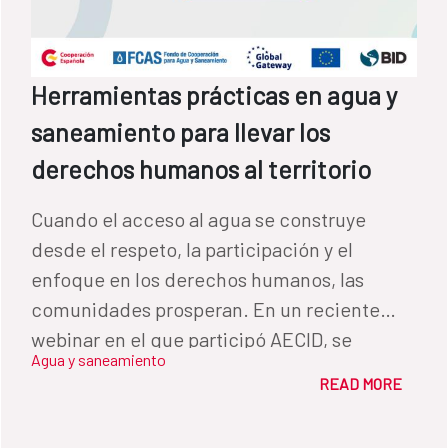
reconocido por los actores como una buena
práctica, con el fin de incorporarlo al nuevo
programa. LECCIONES APRENDIDAS Entre
Herramientas prácticas en agua y
las lecciones aprendidas que más se
saneamiento para llevar los
destacaron durante la jornada cabe
mencionar tres: a) la importancia de alinear
derechos humanos al territorio
el programa con las políticas públicas
Cuando el acceso al agua se construye
municipales; b) la necesidad de trabajar de
desde el respeto, la participación y el
forma coordinada entre el área social y el
enfoque en los derechos humanos, las
área técnica del programa y c) la relevancia
comunidades prosperan. En un reciente
de cuidar y fomentar desde el inicio la
webinar en el que participó AECID, se
participación social de la población. En este
Agua y saneamiento
compartieron herramientas prácticas y
sentido, los participantes señalaron como
READ MORE
aprendizajes clave para transformar la
una de las claves el facilitar a las mujeres
gestión del agua y el saneamiento desde
herramientas que les permitan participar