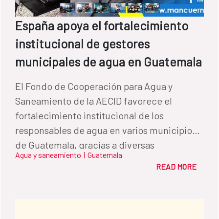
España apoya el fortalecimiento
institucional de gestores
municipales de agua en Guatemala
El Fondo de Cooperación para Agua y
Saneamiento de la AECID favorece el
fortalecimiento institucional de los
responsables de agua en varios municipios
de Guatemala, gracias a diversas
Agua y saneamiento
|
Guatemala
formaciones en herramientas de gestión
READ MORE
que modernizarán la lectura de contadores.