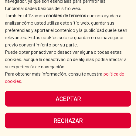
navegador, ya que son esenciales para permitir las
funcionalidades básicas del sitio web.
También utilizamos
cookies de terceros
que nos ayudan a
analizar cómo usted utiliza este sitio web, guardar sus
preferencias y aportar el contenido y la publicidad que le sean
relevantes. Estas cookies solo se guardan en su navegador
previo consentimiento por su parte.
Puede optar por activar o desactivar alguna o todas estas
cookies, aunque la desactivación de algunas podría afectar a
Comienza la ampliación de la
su experiencia de navegación.
Para obtener más información, consulte nuestra
política de
Planta Potabilizadora El Bosque en
cookies
.
Cartagena de Indias
ACEPTAR
160.000 personas de la zona sur occidental
de Cartagena de Indias (Colombia)
RECHAZAR
mejorarán su suministro de agua potable
gracias a un proyecto de la Alcaldía de