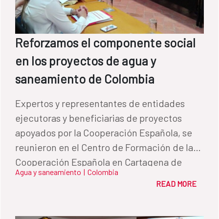
Reforzamos el componente social
en los proyectos de agua y
saneamiento de Colombia
Expertos y representantes de entidades
ejecutoras y beneficiarias de proyectos
apoyados por la Cooperación Española, se
reunieron en el Centro de Formación de la
Cooperación Española en Cartagena de
Agua y saneamiento
|
Colombia
Indias para asistir al Encuentro Componente
READ MORE
social en obras de agua y saneamiento.