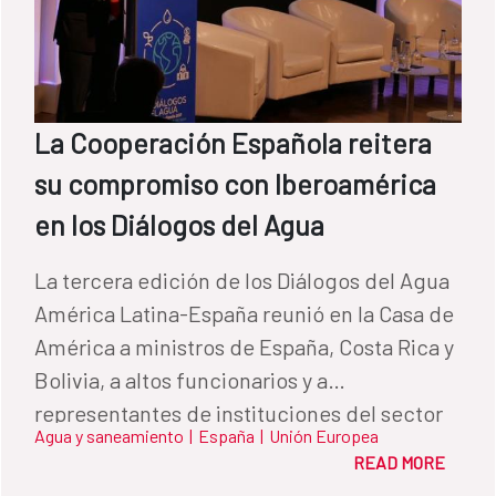
La Cooperación Española reitera
su compromiso con Iberoamérica
en los Diálogos del Agua
La tercera edición de los Diálogos del Agua
América Latina-España reunió en la Casa de
América a ministros de España, Costa Rica y
Bolivia, a altos funcionarios y a
representantes de instituciones del sector
Agua y saneamiento
|
España
|
Unión Europea
privado para intercambiar puntos de vista y
READ MORE
experiencias en torno a uno de los mayores