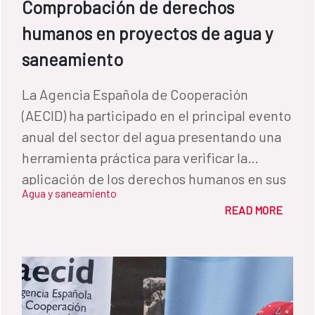
Comprobación de derechos
humanos en proyectos de agua y
saneamiento
La Agencia Española de Cooperación
(AECID) ha participado en el principal evento
anual del sector del agua presentando una
herramienta práctica para verificar la
aplicación de los derechos humanos en sus
Agua y saneamiento
proyectos de agua. La sesión se desarrolló
READ MORE
de forma conjunta con el Relator de
Naciones Unidas sobre el derecho al agua y
al saneamiento, las ONG Water Lex y
ONGAWA, el Banco Interamericano de
Desarrollo y la Comisión Africana de