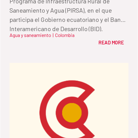
Programa de Infraestructura Rural de
Saneamiento y Agua (PIRSA), en el que
participa el Gobierno ecuatoriano y el Banco
Interamericano de Desarrollo (BID).
Agua y saneamiento
|
Colombia
Promueve sistemas de agua potable,
READ MORE
alcantarillado y soluciones de saneamiento
para mejorar la calidad de 210 comunidades
rurales en Ecuador.