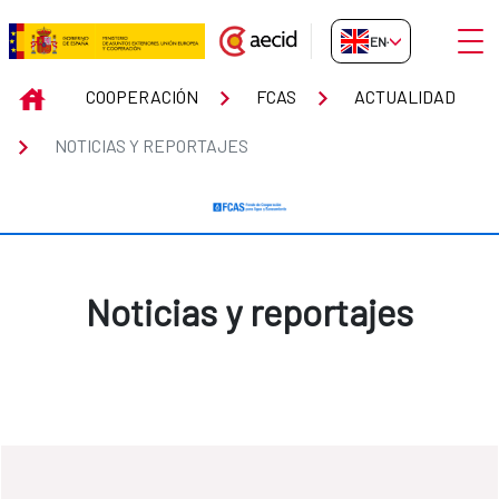
Skip to Main Content
Open
EN-GB
Noticias y reportajes
INICIO
COOPERACIÓN
FCAS
ACTUALIDAD
NOTICIAS Y REPORTAJES
Noticias y reportajes