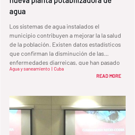
agua
Los sistemas de agua instalados el
municipio contribuyen a mejorar la la salud
de la población. Existen datos estadísticos
que confirman la disminución de las
enfermedades diarreicas, que han pasado
Agua y saneamiento
|
Cuba
de 3.170 casos en 2014 a 1.142 en 2015.
READ MORE