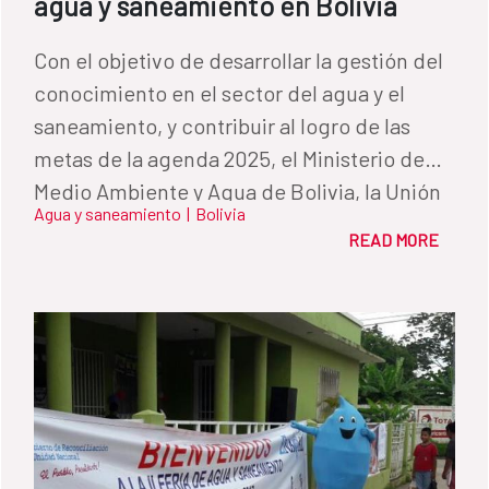
agua y saneamiento en Bolivia
Con el objetivo de desarrollar la gestión del
conocimiento en el sector del agua y el
saneamiento, y contribuir al logro de las
metas de la agenda 2025, el Ministerio de
Medio Ambiente y Agua de Bolivia, la Unión
Agua y saneamiento
|
Bolivia
Europea y la AECID han desarrollado en el
READ MORE
país andino el primer taller introductorio a la
gestión del conocimiento del Programa
CIMAS.