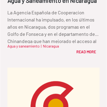
Agua y Saneamiento en Nicaragua
La Agencia Española de Cooperacion
Internacional ha impulsado, en los últimos
años en Nicaragua, dos programas en el
Golfo de Fonseca y en el departamento de
Chinandega que han mejorado el acceso al
Agua y saneamiento
|
Nicaragua
agua y al saneamiento de 30.000 personas.
READ MORE
Ambos han priorizado el enfoque de género,
incrementando el liderazgo de las mujeres
en la gestión.