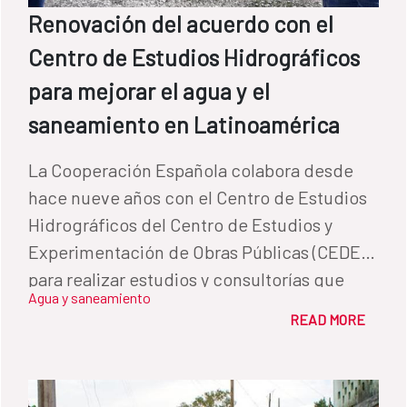
Renovación del acuerdo con el
Centro de Estudios Hidrográficos
para mejorar el agua y el
saneamiento en Latinoamérica
La Cooperación Española colabora desde
hace nueve años con el Centro de Estudios
Hidrográficos del Centro de Estudios y
Experimentación de Obras Públicas (CEDEX)
para realizar estudios y consultorías que
Agua y saneamiento
mejoran el acceso a agua y a saneamiento
READ MORE
para la población latinoamericana que
habita en zonas vulnerables