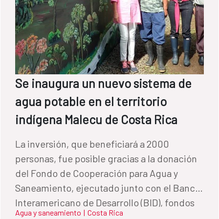
Se inaugura un nuevo sistema de
agua potable en el territorio
indígena Malecu de Costa Rica
La inversión, que beneficiará a 2000
personas, fue posible gracias a la donación
del Fondo de Cooperación para Agua y
Saneamiento, ejecutado junto con el Banco
Interamericano de Desarrollo (BID), fondos
Agua y saneamiento
|
Costa Rica
del Gobierno de Costa Rica y el aporte de