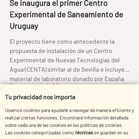
Se inaugura el primer Centro
Experimental de Saneamiento de
Uruguay
El proyecto tiene como antecedente la
propuesta de instalación de un Centro
Experimental de Nuevas Tecnologías del
Agua (CENTA) similar al de Sevilla e incluye
material de laboratorio donado por España
Agua y saneamiento
|
Uruguay
por valor de 1 millón de euros.
READ MORE
Tu privacidad nos importa
Usamos cookies para ayudarle a navegar de manera eficiente y
realizar ciertas funciones. Encontrará información detallada
sobre cada una de las cookies en las políticas de cookies.
Las cookies categorizadas como
técnicas
se guardan en su