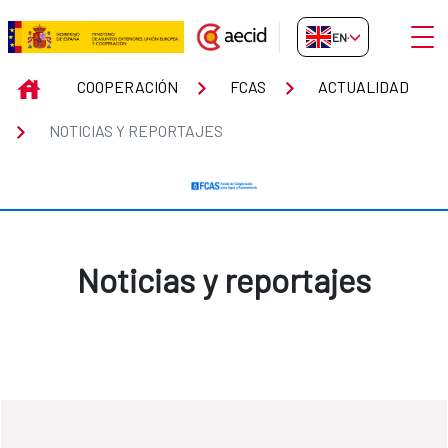
Skip to Main Content
Open
EN-GB
Noticias y reportajes
INICIO
COOPERACIÓN
FCAS
ACTUALIDAD
NOTICIAS Y REPORTAJES
Noticias y reportajes