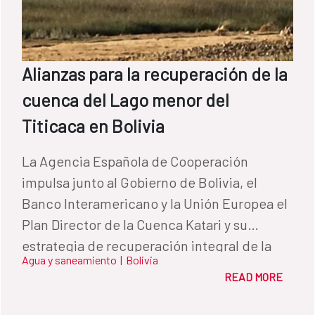
Alianzas para la recuperación de la
cuenca del Lago menor del
Titicaca en Bolivia
La Agencia Española de Cooperación
impulsa junto al Gobierno de Bolivia, el
Banco Interamericano y la Unión Europea el
Plan Director de la Cuenca Katari y su
estrategia de recuperación integral de la
Agua y saneamiento
|
Bolivia
cuenca y del lago menor del Titicaca,
READ MORE
realizado en el marco del Plan Nacional de
Cuencas (PNC) del Ministerio de Medio