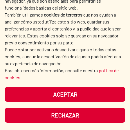
navegador, ya que son esenciales para permitir las
funcionalidades básicas del sitio web.
También utilizamos
cookies de terceros
que nos ayudan a
analizar cómo usted utiliza este sitio web, guardar sus
preferencias y aportar el contenido y la publicidad que le sean
relevantes. Estas cookies solo se guardan en su navegador
previo consentimiento por su parte.
Puede optar por activar o desactivar alguna o todas estas
cookies, aunque la desactivación de algunas podría afectar a
su experiencia de navegación.
Para obtener más información, consulte nuestra
política de
176.000 personas se benefician de
cookies
.
un programa de saneamiento y
agua en Ecuador
ACEPTAR
El programa estuvo conformado por tres
RECHAZAR
componentes. Por un lado la elaboración de
estudios de pre-inversión, por otro lado la