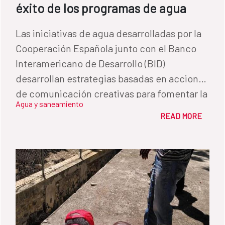
éxito de los programas de agua
Las iniciativas de agua desarrolladas por la
Cooperación Española junto con el Banco
Interamericano de Desarrollo (BID)
desarrollan estrategias basadas en acciones
de comunicación creativas para fomentar la
Agua y saneamiento
participación ciudadana como herramienta
READ MORE
imprescindible para la sostenibilidad.