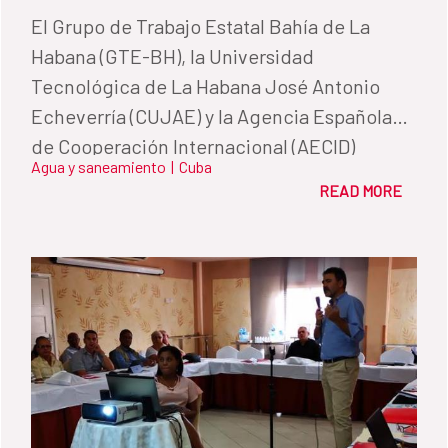
​El Grupo de Trabajo Estatal Bahía de La
Habana (GTE-BH), la Universidad
Tecnológica de La Habana José Antonio
Echeverría (CUJAE) y la Agencia Española
de Cooperación Internacional (AECID)
Agua y saneamiento
|
Cuba
realizaron del 2 al 6 de diciembre el I Taller
READ MORE
sobre Soluciones Técnicas al Tratamiento
de Aguas Residuales Industriales en la Bahía
de La Habana.