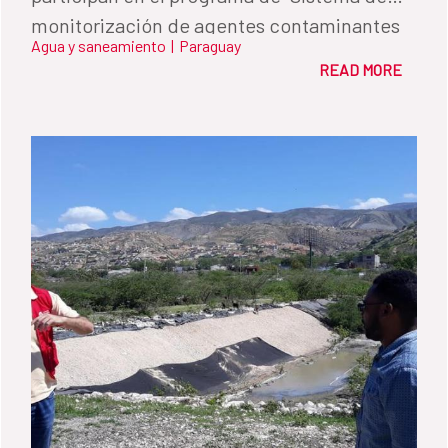
monitorización de agentes contaminantes
Agua y saneamiento
|
Paraguay
en el lago Ypacaraí mediante el uso de
READ MORE
Vehículos Acuáticos no Tripulados de
Superficie”