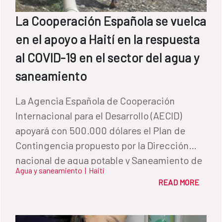
La Cooperación Española se vuelca
en el apoyo a Haití en la respuesta
al COVID-19 en el sector del agua y
saneamiento
La Agencia Española de Cooperación
Internacional para el Desarrollo (AECID)
apoyará con 500.000 dólares el Plan de
Contingencia propuesto por la Dirección
nacional de agua potable y Saneamiento de
Agua y saneamiento
|
Haití
Haití (DINEPA) como respuesta al impacto
READ MORE
del COVID-19 en el sector.