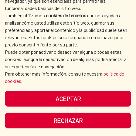
navegador, ya que son esenciales para permitir las
funcionalidades básicas del sitio web.
También utilizamos
cookies de terceros
que nos ayudan a
analizar cómo usted utiliza este sitio web, guardar sus
preferencias y aportar el contenido y la publicidad que le sean
relevantes. Estas cookies solo se guardan en su navegador
previo consentimiento por su parte.
Puede optar por activar o desactivar alguna o todas estas
cookies, aunque la desactivación de algunas podría afectar a
su experiencia de navegación.
Para obtener más información, consulte nuestra
política de
cookies
.
El agua y la higiene, aliados
ACEPTAR
fundamentales en la lucha contra
el coronavirus en el mundo
RECHAZAR
El lavado de manos, tarea difícil para 1 de