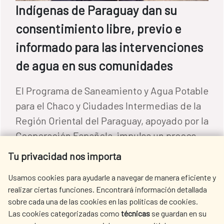
Indígenas de Paraguay dan su
consentimiento libre, previo e
informado para las intervenciones
de agua en sus comunidades
El Programa de Saneamiento y Agua Potable
para el Chaco y Ciudades Intermedias de la
Región Oriental del Paraguay, apoyado por la
Cooperación Española, impulsa un proceso
de consulta previa en concordancia con el
Tu privacidad nos importa
Agua y saneamiento
|
Paraguay
Convenio 169 de la OIT que beneficia a casi
READ MORE
Usamos cookies para ayudarle a navegar de manera eficiente y
30.000 personas.
realizar ciertas funciones. Encontrará información detallada
sobre cada una de las cookies en las políticas de cookies.
Las cookies categorizadas como
técnicas
se guardan en su