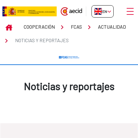
Skip to Main Content
Open
EN-GB
Noticias y reportajes
INICIO
COOPERACIÓN
FCAS
ACTUALIDAD
NOTICIAS Y REPORTAJES
Noticias y reportajes