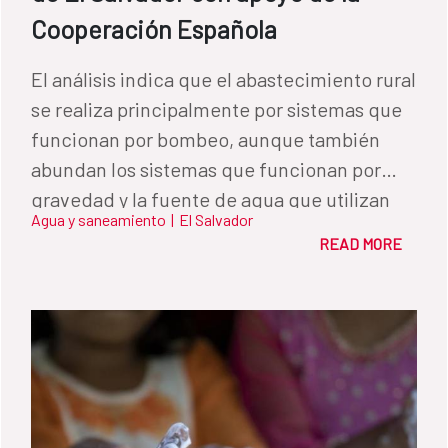
Cooperación Española
El análisis indica que el abastecimiento rural
se realiza principalmente por sistemas que
funcionan por bombeo, aunque también
abundan los sistemas que funcionan por
gravedad y la fuente de agua que utilizan
Agua y saneamiento
|
El Salvador
proviene prácticamente en igual medida de
READ MORE
nacimientos de aguas superficiales como
de aguas subterráneas por mediación de
pozos profundos.