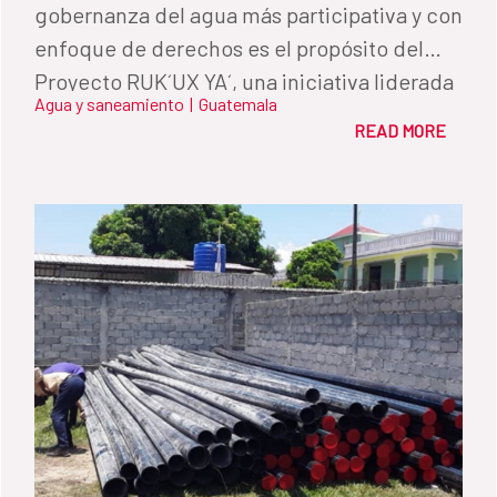
gobernanza del agua más participativa y con
enfoque de derechos es el propósito del
Proyecto RUK´UX YA´, una iniciativa liderada
Agua y saneamiento
|
Guatemala
por Acción contra el Hambre, ACH, y
READ MORE
Helvetas, financiada por el Fondo de
Cooperación para el Agua y el Saneamiento
Básico, FCAS, de la Cooperación Española
en Guatemala.