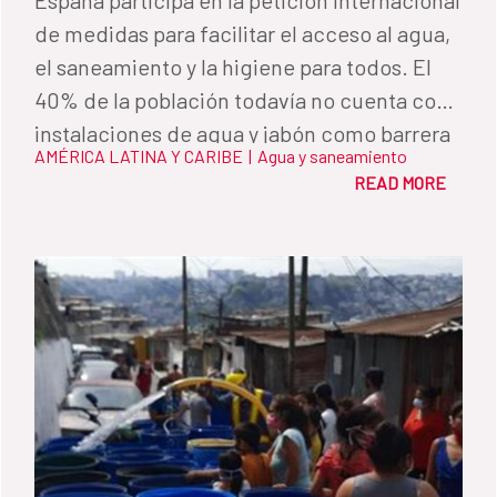
de medidas para facilitar el acceso al agua,
el saneamiento y la higiene para todos. El
40% de la población todavía no cuenta con
instalaciones de agua y jabón como barrera
AMÉRICA LATINA Y CARIBE
|
Agua y saneamiento
de protección frente al coronavirus.
READ MORE