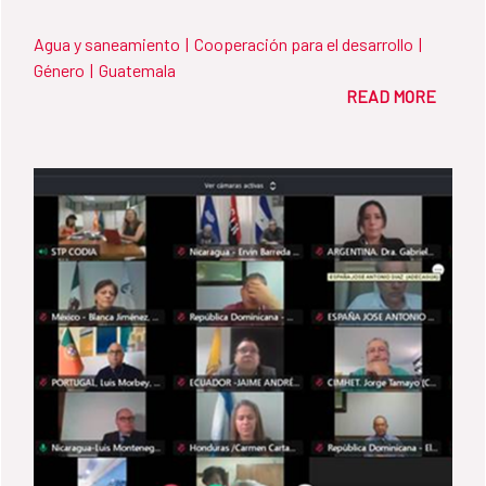
Agua y saneamiento
|
Cooperación para el desarrollo
|
Género
|
Guatemala
READ MORE