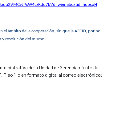
CHodq2VMCvJPxW4czRdu7l/?d=w&mibextid=hubsqH
on el ámbito de la cooperación, sin que la AECID, por no
n y resolución del mismo.
administrativa de la Unidad de Gerenciamiento de
Piso 1, o en formato digital al correo electrónico: