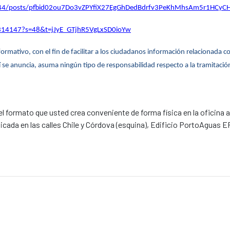
44/posts/pfbid02ou7Do3vZPYfiX27EgGhDedBdrfv3PeKhMhsAm5r1HCy
7314147?s=48&t=jJyE_GTjhR5VgLxSD0ioYw
rmativo, con el fin de facilitar a los ciudadanos información relacionada c
 se anuncia, asuma ningún tipo de responsabilidad respecto a la tramitació
el formato que usted crea conveniente de forma física en la oficina 
ada en las calles Chile y Córdova (esquina), Edificio PortoAguas EP, 