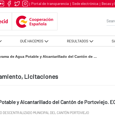
 Agua Potable y Alcantarillado d
Portal de transparencia
Sede electrónica
Becas y 
|
|
|
Se
QUÉ HACEMOS
RESULTADOS
S
rama de Agua Potable y Alcantarillado del Cantón de ...
amiento, Licitaciones
otable y Alcantarillado del Cantón de Portoviejo. 
O DESCENTRALIZADO MUNICIPAL DEL CANTÓN PORTOVIEJO