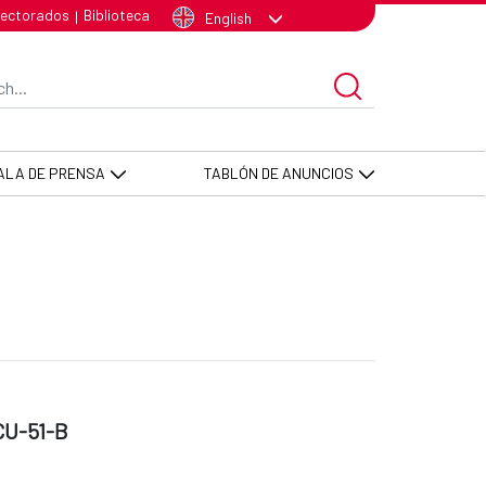
el Cantón de Portoviejo. ECU-51-
lectorados
Biblioteca
|
English
arch Bar
ALA DE PRENSA
TABLÓN DE ANUNCIOS
ECU-51-B