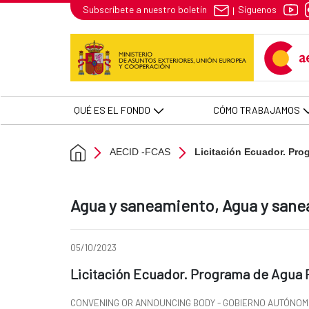
Licitación Ecuador. Programa de
Síguenos
Subscríbete a nuestro boletín
|
Skip to Main Content
QUÉ ES EL FONDO
CÓMO TRABAJAMOS
AECID -FCAS
Licitación Ecuador. Prog
Ad section:
Agua y saneamiento, Agua y sane
Date of publication of the news item
05/10/2023
Title of the announcement:
Licitación Ecuador. Programa de Agua P
CONVENING OR ANNOUNCING BODY - GOBIERNO AUTÓNOM