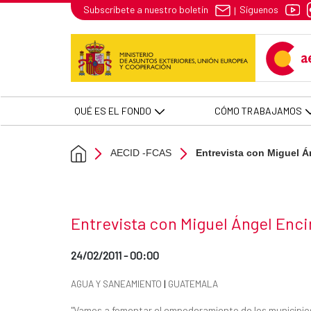
Entrevista con Miguel Ángel Enc
Síguenos
Subscríbete a nuestro boletín
|
Skip to Main Content
QUÉ ES EL FONDO
CÓMO TRABAJAMOS
AECID -FCAS
Entrevista con Miguel Á
News title
Entrevista con Miguel Ángel Enc
Date of publication of the news item
24/02/2011 - 00:00
News categories
AGUA Y SANEAMIENTO
|
GUATEMALA
Summary of the news
"Vamos a fomentar el empoderamiento de los municipios 