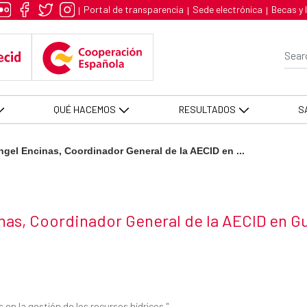
inas, Coordinador General de la
Portal de transparencia
Sede electrónica
Becas y 
|
|
|
Se
QUÉ HACEMOS
RESULTADOS
S
ngel Encinas, Coordinador General de la AECID en ...
inas, Coordinador General de la AECID en 
en la gestión de los recursos hídricos "