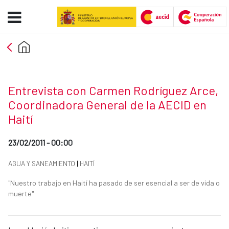
Entrevista con Carmen Rodríguez
Skip to Main Content
News title
Entrevista con Carmen Rodríguez Arce,
Coordinadora General de la AECID en
Haití
Date of publication of the news item
23/02/2011 - 00:00
News categories
AGUA Y SANEAMIENTO
|
HAITÍ
Summary of the news
"Nuestro trabajo en Haití ha pasado de ser esencial a ser de vida o
muerte"