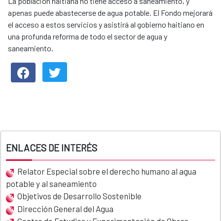
News content
La población haitiana no tiene acceso a saneamiento, y
apenas puede abastecerse de agua potable. El Fondo mejorará
el acceso a estos servicios y asistirá al gobierno haitiano en
una profunda reforma de todo el sector de agua y
saneamiento.
ENLACES DE INTERÉS
Relator Especial sobre el derecho humano al agua
potable y al saneamiento
Objetivos de Desarrollo Sostenible
Dirección General del Agua
Centro de Estudios y Experimentación de Obras